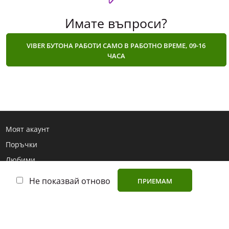
Имате въпроси?
VIBER БУТОНА РАБОТИ САМО В РАБОТНО ВРЕМЕ, 09-16
ЧАСА
Моят акаунт
Поръчки
Любими
Търсене
Не показвай отново
ПРИЕМАМ
Поверителност
Производители
Полезни статии и ръководства