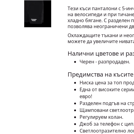
Тези къси панталони с 5-и
на велосипеди и при тичане
хладно бягане. С разделен 
позволява неограничени дв
Охлаждащите тъкани и неог
можете да увеличите нивата
Налични цветове и ра
Черен - разпродаден.
Предимства на късите п
Ниска цена за топ прод
Една от високите сери
евро!
Разделен подгъв на ст
Щамповани светлоотра
Регулируем колан.
Джоб за телефон с цип
Светлоотразително ло