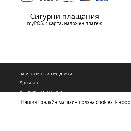
Сигурни плащания
myPOS, с карта, наложен платеж
За магазин Фитнес Дрехи
Доставка
Условия за ползване
Връщане и замяна
Нашият онлайн магазин ползва cookies. Инфо
Дамски размери
Мъжки размери
Тестове и оценки на маратонки