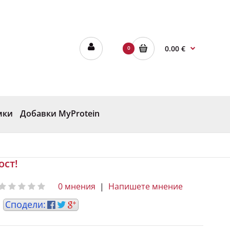
0.00 €
0
мки
Добавки MyProtein
ост!
0 мнения
|
Напишете мнение