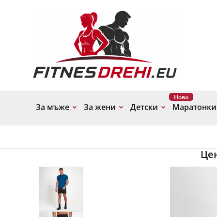
Ново
За мъже
За жени
Детски
Маратонки
Це