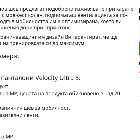
нчов шев предлагат подобрено изживяване при каране
 с мрежест колан, подпомагащ вентилацията за по-
подгъв мобилността им е оптимизирана, което ви
ижения дори при спринтове.
раничаващият им дизайн Ви гарантират, че ще
 на тренировката си до максимум.
змери:
анталони Velocity Ultra 5:
укт!
и на MP, цената на продукта обикновено е над 20
раничния шев за мобилност.
зителни ленти.
.
го MP.