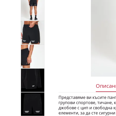
Описани
Представяме ви късите пант
групови спортове, тичане, 
джобове с цип и свободна к
елементи, за да сте сигурни