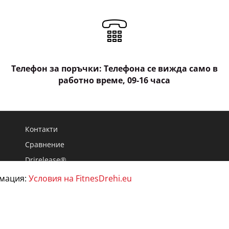
Телефон за поръчки: Телефона се вижда само в
работно време, 09-16 часа
Контакти
Сравнение
Drirelease®
Опаковки и рециклиране
рмация:
Условия на FitnesDrehi.eu
Блог
Карта на сайта
Пяната в подметките на маратонките