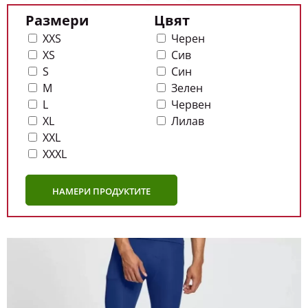
Размери
Цвят
XXS
Черен
XS
Сив
S
Син
M
Зелен
L
Червен
XL
Лилав
XXL
XXXL
НАМЕРИ ПРОДУКТИТЕ