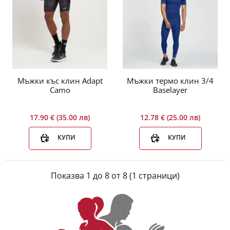
панталони-клин, еластични...
-24%
Мъжки къс клин Adapt
Мъжки термо клин 3/4
Camo
Baselayer
17.90 € (35.00 лв)
12.78 € (25.00 лв)
КУПИ
КУПИ
Показва 1 до 8 от 8 (1 страници)
24
21
23
46
Дни
Часа
Мин
Сек