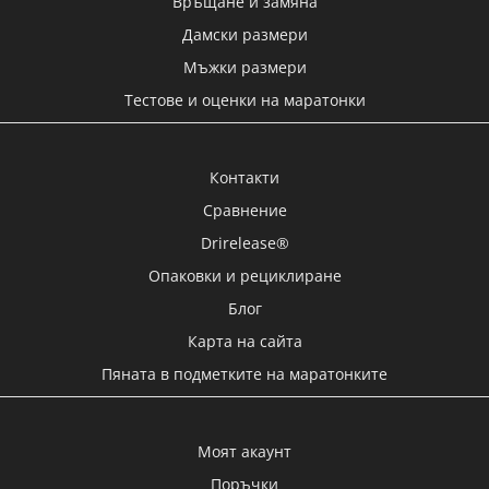
Връщане и замяна
Дамски размери
-27%
Мъжки размери
Тестове и оценки на маратонки
Контакти
Сравнение
Drirelease®
Опаковки и рециклиране
Блог
Карта на сайта
Пяната в подметките на маратонките
25
23
54
46
Моят акаунт
Дни
Часа
Мин
Сек
Поръчки