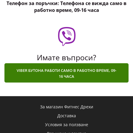
Телефон за поръчки: Телефона се вижда само в
работно време, 09-16 часа
Имате въпроси?
25
23
1
46
Дни
Часа
Мин
Сек
VIBER БУТОНА РАБОТИ САМО В РАБОТНО ВРЕМЕ, 09-
16 ЧАСА
Мъжки дълъг клин, компресионен
8.69 € (17.00 лв)
11.25 € (22.00 лв)
За магазин Фитнес Дрехи
Доставка
Продукта е компресионен мъжки дълъг клин за
Условия за ползване
спортисти, в тъмносин цвят..