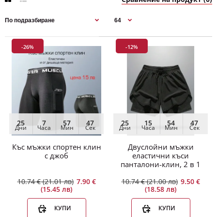
-26%
-12%
-26%
25
7
57
46
25
15
54
46
Дни
Часа
Мин
Сек
Дни
Часа
Мин
Сек
Къс мъжки спортен клин
Двуслойни мъжки
с джоб
еластични къси
панталони-клин, 2 в 1
10.74 € (21.01 лв)
7.90 €
10.74 € (21.00 лв)
9.50 €
(15.45 лв)
(18.58 лв)
КУПИ
КУПИ