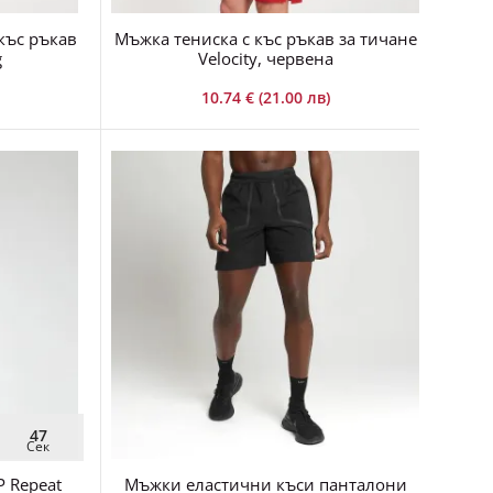
къс ръкав
Мъжка тениска с къс ръкав за тичане
Мъжк
g
Velocity, червена
10.74 € (21.00 лв)
47
Сек
 Repeat
Мъжки еластични къси панталони