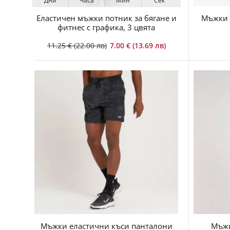
Дни
Часа
Мин
Сек
Еластичен мъжки потник за бягане и
Мъжки 
фитнес с графика, 3 цвята
11.25 € (22.00 лв)
7.00 € (13.69 лв)
Мъжки еластични къси панталони
Мъжк