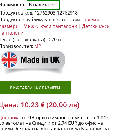
Наличност:
В наличност
Продуктов код:
12762903-12762918
Продукта е публикуван в категории:
Големи
размери
|
Мъжки къси панталони
|
Детски къси
панталони
Тегло (с опаковката):
0.20 кг.
Производител:
MP
ВИЖ ТАБЛИЦА С РАЗМЕРИ
Цена: 10.23 € (20.00 лв)
Доставка
: от
0 € при взимане на място
, от 1.84 €
до автомат на Спиди и от 2.74 EUR до офис на
Спиди.
Безплатна доставка
за цяла България за