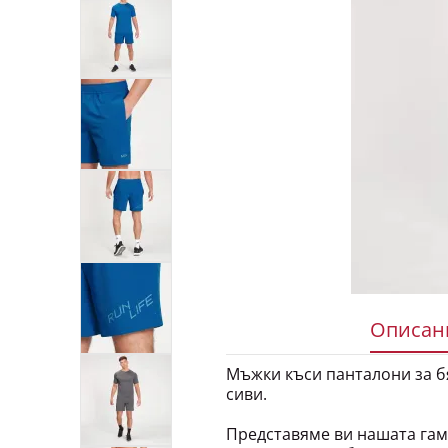
Описани
Мъжки къси панталони за бяг
сиви.
Представяме ви нашата гама