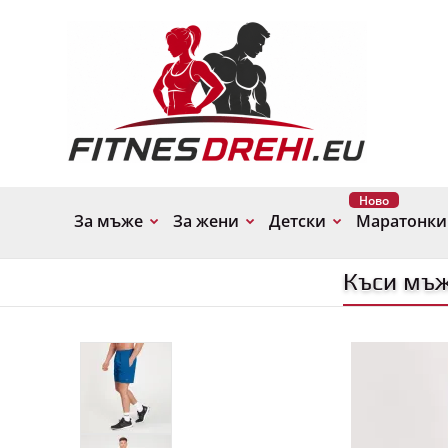
Ново
За мъже
За жени
Детски
Маратонки
Къси мъж