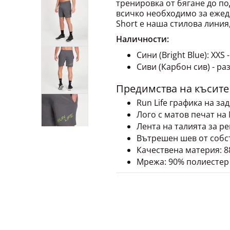
тренировка от бягане до по
всичко необходимо за ежед
Short е наша стилова линия,
Наличности:
Сини (Bright Blue): XXS -
Сиви (Карбон сив) - ра
Предимства на късите
Run Life графика на зад
Лого с матов печат на 
Лента на талията за р
Вътрешен шев от собст
Качествена материя: 8
Мрежа: 90% полиестер 