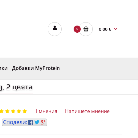
0.00 €
0
мки
Добавки MyProtein
, 2 цвята
1 мнения
|
Напишете мнение