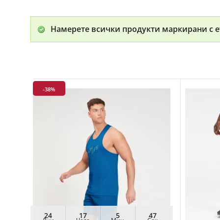
Намерете всички продукти маркирани с е
-38%
24
17
5
47