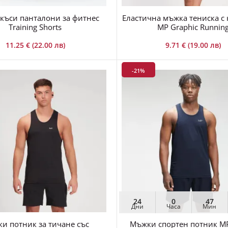
къси панталони за фитнес
Еластична мъжка тениска с 
Training Shorts
MP Graphic Runnin
11.25 € (22.00 лв)
9.71 € (19.00 лв)
-21%
24
0
47
Дни
Часа
Мин
и потник за тичане със
Мъжки спортен потник MP