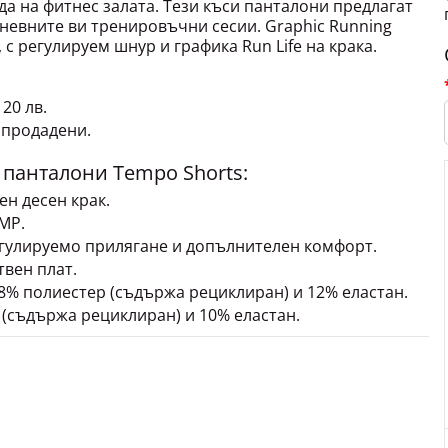
да на фитнес залата. Тези къси панталони предлагат
невните ви тренировъчни сесии. Graphic Running
 с регулируем шнур и графика Run Life на крака.
 20 лв.
зпродадени.
 панталони Tempo Shorts:
ен десен крак.
MP.
егулируемо прилягане и допълнителен комфорт.
вен плат.
8% полиестер (съдържа рециклиран) и 12% еластан.
(съдържа рециклиран) и 10% еластан.