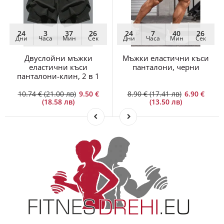
24
3
37
26
24
7
40
26
Дни
Часа
Мин
Сек
Дни
Часа
Мин
Сек
Двуслойни мъжки
Мъжки еластични къси
еластични къси
панталони, черни
панталони-клин, 2 в 1
10.74 € (21.00 лв)
9.50 €
8.90 € (17.41 лв)
6.90 €
(18.58 лв)
(13.50 лв)