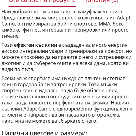
Най-добрият къс мъжки клин, с камуфлажен принт.
Представяме ви маскировъчен мъжки къс клин Adapt
Camo, оптимизиран за бойни спортове, MMA, бокс,
кикбокс, фитнес, интервални тренировки или просто
тичане.
Този
ефектен къс клин
е създаден за много енергия,
високо интервални удари и тренировки за ловкост, но
можете спокойно да направите с него и сутрешния си
джогинг и да съберете очите на всяка дама, която ви
види по пътя.
Всеки мъж спортист има нужда от плътен и стегнат
клин в гардероба си за тренировки. Този мъжки
спортен клин е идеален, за да бъде облечен под
късите панталони в по-студените месеци или просто
така - за да покажете перфектната си физика. Нашият
къс клин Adapt Camo е едновременно функционален и
стилен и е направен да ви пасва като втора кожа,
наистина не можете да сбъркате с него.
Налични цветове и размери: