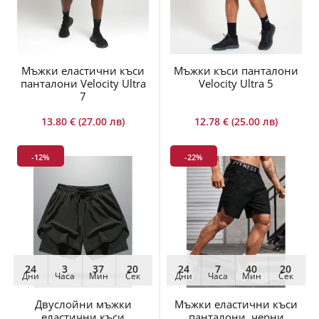
Мъжки еластични къси
Мъжки къси панталони
панталони Velocity Ultra
Velocity Ultra 5
7
13.80 € (27.00 лв)
12.78 € (25.00 лв)
-12%
-22%
24
3
37
19
24
7
40
19
Дни
Часа
Мин
Сек
Дни
Часа
Мин
Сек
Двуслойни мъжки
Мъжки еластични къси
еластични къси
панталони, черни