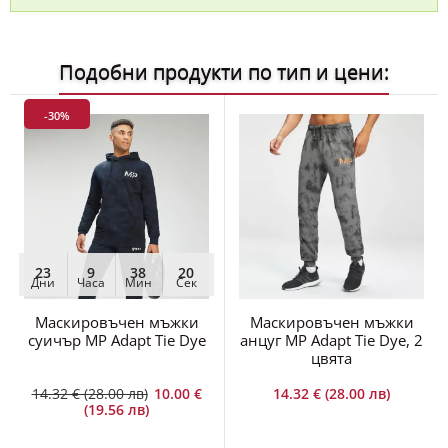
Подобни продукти по тип и цени:
-30%
23
9
38
19
Дни
Часа
Мин
Сек
Маскировъчен мъжки
Маскировъчен мъжки
суичър MP Adapt Tie Dye
анцуг MP Adapt Tie Dye, 2
цвята
14.32 € (28.00 лв)
10.00 €
14.32 € (28.00 лв)
(19.56 лв)