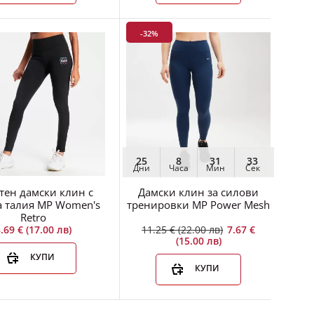
за спорт и тренировки..
-32%
25
8
31
32
Дни
Часа
Мин
Сек
Серията Power е нашият топ модел на дамски
тен дамски клин с
Дамски клин за силови
бързосъхнещ клин с ви..
а талия MP Women's
тренировки MP Power Mesh
Retro
.69 € (17.00 лв)
11.25 € (22.00 лв)
7.67 €
(15.00 лв)
КУПИ
КУПИ