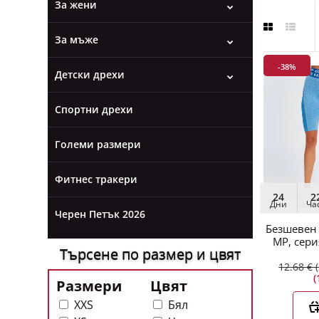
За жени
За мъже
-38%
Детски дрехи
-38%
Спортни дрехи
Големи размери
Фитнес тракери
24
2
Дни
Ча
24
Черен Петък 2026
Дни
Ч
Безшевен 
MP, сери
Търсене по размер и цвят
12.68 € 
(
-41%
Размери
Цвят
XXS
Бял