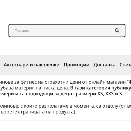
Аксесоари и наколенки
Промоции
Доставка
Сни
инове за фитнес на страхотни цени от онлайн магазин "Ф
хубава материя на ниска цена.
В тази категория публик
мери и са подходящи за деца - размери XS, XXS и S
.
клинове, с които разполагаме в момента, са отдолу (от в
творете страницата на продукта):