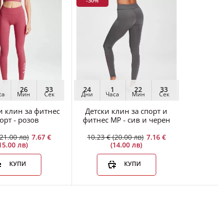
-30%
Дамски спортен клин MP
Training Essentials, 4 цвята
12.68 €
14.83 € (29.00 лв)
(24.80 лв)
26
32
24
1
22
32
са
Мин
Сек
Дни
Часа
Мин
Сек
 клин за фитнес
Детски клин за спорт и
8
5
32
орт - розов
фитнес MP - сив и черен
аса
Мин
Сек
(21.00 лв)
7.67 €
10.23 € (20.00 лв)
7.16 €
15.00 лв)
(14.00 лв)
КУПИ
КУПИ
Памучен дамски фитнес
клин, син, лилав, бордо
10.23 € (20.00 лв)