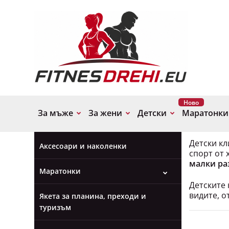
Ново
За мъже
За жени
Детски
Маратонки
Категории
Детски кл
Аксесоари и наколенки
спорт от 
малки раз
Маратонки
Детските 
видите, о
Якета за планина, преходи и
туризъм