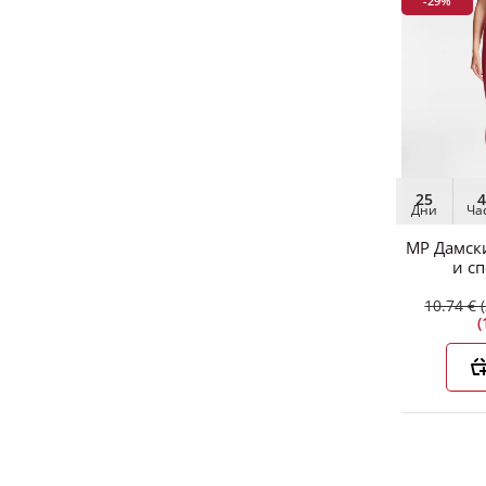
-29%
-14%
25
4
Дни
Ча
MP Дамски
25
и сп
Дни
Ч
10.74 € 
(