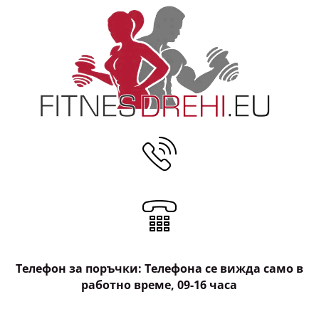
Безшевен къс клин с
висока талия Curve
14.32 € (28.00 лв)
Телефон за поръчки: Телефона се вижда само в
работно време, 09-16 часа