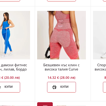
XXS
7.57 €
12.78 € (25.00 лв)
(14.80 лв)
2
33
32
аса
Мин
Сек
Дамски фитнес клин
Power, черно-бял
 дамски фитнес
Безшевен къс клин с
Спор
н, лилав, бордо
висока талия Curve
12.27 €
висок
15.34 € (30.00 лв)
(24.00 лв)
 € (20.00 лв)
14.32 € (28.00 лв)
8
КУПИ
КУПИ
13
8
32
аса
Мин
Сек