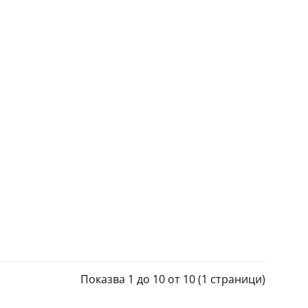
Дамски спортен клин за фитнес MP от серия
Training Essentials, розов, ..
Син, лилав или бордо дамски памучен клин за
фитнес и спорт на английск..
Показва 1 до 10 от 10 (1 страници)