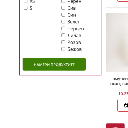
XS
Черен
S
Сив
Син
Зелен
Червен
Лилав
25
Дни
Ч
Розов
Бежов
-20%
НАМЕРИ ПРОДУКТИТЕ
Памучен
клин, си
10.23
24
Дни
Ч