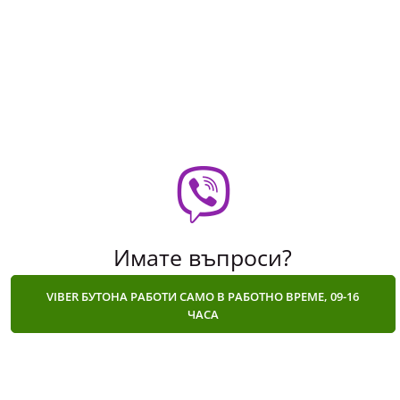
Дамски безшевен къс клин с висока талия от
серията Curve на MP - дамск..
Имате въпроси?
VIBER БУТОНА РАБОТИ САМО В РАБОТНО ВРЕМЕ, 09-16
ЧАСА