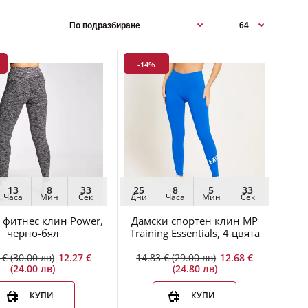
-14%
Дамски безшевен къс клин от серията Curve на
MP - дамски безшевни шорт..
13
8
32
25
8
5
32
Часа
Мин
Сек
Дни
Часа
Мин
Сек
 фитнес клин Power,
Дамски спортен клин MP
черно-бял
Training Essentials, 4 цвята
 € (30.00 лв)
12.27 €
14.83 € (29.00 лв)
12.68 €
(24.00 лв)
(24.80 лв)
КУПИ
КУПИ
Разпродажба на Детски (или дамски) клинове