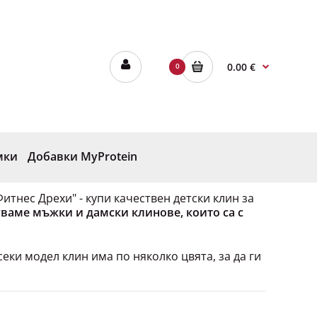
0.00 €
0
мки
Добавки MyProtein
итнес Дрехи" - купи качествен детски клин за
уваме мъжки и дамски клинове, които са с
секи модел клин има по няколко цвята, за да ги