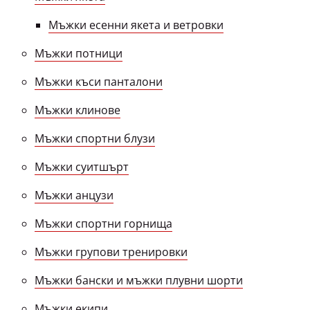
Мъжки есенни якета и ветровки
Мъжки потници
Мъжки къси панталони
Мъжки клинове
Мъжки спортни блузи
Мъжки суитшърт
Мъжки анцузи
Мъжки спортни горнища
Мъжки групови тренировки
Мъжки бански и мъжки плувни шорти
Мъжки екипи