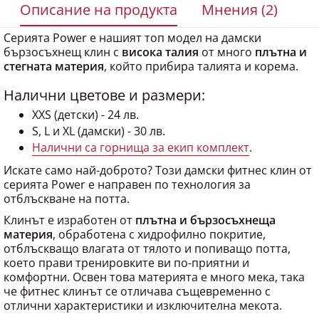
Серията Power е нашият топ модел на дамски
бързосъхнещ клин с
висока талия
от много
плътна и
стегната материя
, който прибира талията и корема.
Налични цветове и размери:
XXS (детски) - 24 лв.
S, L и XL (дамски) - 30 лв.
Налични са горнища за екип комплект
.
Искате само най-доброто? Този дамски фитнес клин от
серията Power е направен по технология за
отблъскване на потта.
Клинът е изработен от
плътна и бързосъхнеща
материя
, обработена с хидрофилно покритие,
отблъскващо влагата от тялото и попиващо потта,
което прави тренировките ви по-приятни и
комфортни. Освен това материята е много мека, така
че фитнес клинът се отличава същевременно с
отлични характеристики и изключителна мекота.
Клинът ни от линията Power е безупречно издръжлив -