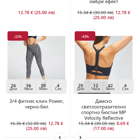
12.78 € (25.00 лв)
15.34 € (30.00 лв)
12.78 €
(25.00 лв)
-22%
-43%
26
16
39
4
25
12
42
4
Дни
Часа
Мин
Сек
Дни
Часа
Мин
Сек
3/4 фитнес клин Power,
Дамско
черно-бял
светлоотразително
спортно бюстие MP
Velocity Reflective
16.36 € (32.00 лв)
12.78 €
15.34 € (30.00 лв)
8.69 €
(25.00 лв)
(17.00 лв)