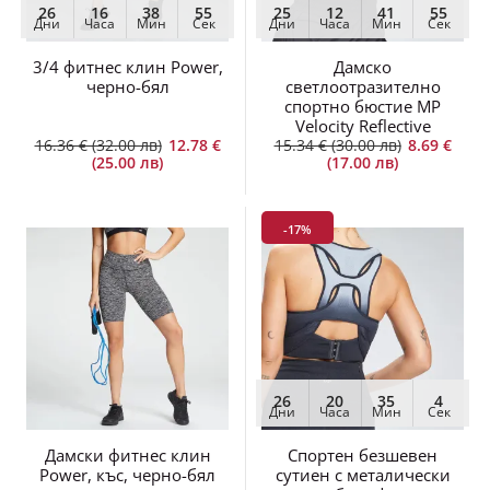
Дни
Часа
Мин
Сек
Дни
Часа
Мин
Сек
3/4 фитнес клин Power,
Дамско
черно-бял
светлоотразително
спортно бюстие MP
Velocity Reflective
16.36 € (32.00 лв)
12.78 €
15.34 € (30.00 лв)
8.69 €
(25.00 лв)
(17.00 лв)
-17%
26
20
35
4
Дни
Часа
Мин
Сек
Дамски фитнес клин
Спортен безшевен
Power, къс, черно-бял
сутиен с металически
омбре ефект