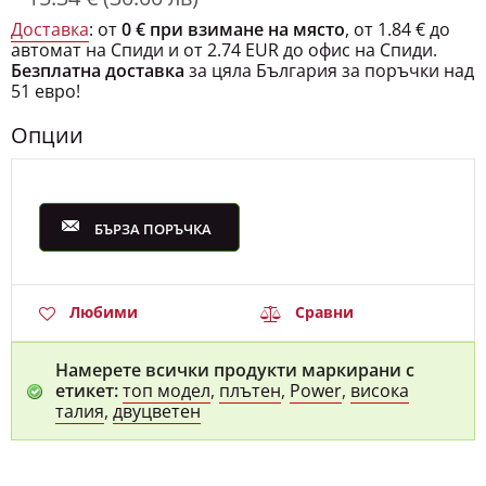
Доставка
: от
0 € при взимане на място
, от 1.84 € до
автомат на Спиди и от 2.74 EUR до офис на Спиди.
Безплатна доставка
за цяла България за поръчки над
51 евро!
Опции
БЪРЗА ПОРЪЧКА
Любими
Сравни
Намерете всички продукти маркирани с
етикет:
топ модел
,
плътен
,
Power
,
висока
талия
,
двуцветен