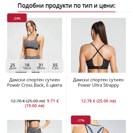
Подобни продукти по тип и цени:
-24%
25
18
31
54
Дни
Часа
Мин
Сек
Дамски спортен сутиен
Дамски спортен сутиен
Power Cross Back, 6 цвята
Power Ultra Strappy
12.78 € (25.00 лв)
9.71 €
12.78 € (25.00 лв)
(19.00 лв)
-17%