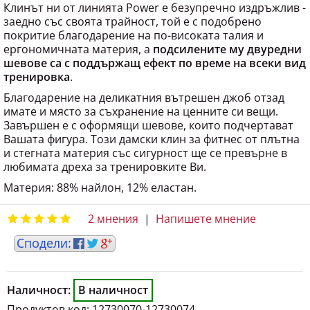
заедно със своята трайност, той е с подобрено
покритие благодарение на по-високата талия и
ергономичната материя, а
подсилените му двуредни
шевове са с поддържащ ефект по време на всеки вид
тренировка
.
Благодарение на деликатния вътрешен джоб отзад
имате и място за съхранение на ценните си вещи.
Завършен е с оформящи шевове, които подчертават
Вашата фигура. Този дамски клин за фитнес от плътна
и стегната материя със сигурност ще се превърне в
любимата дреха за тренировките Ви.
Материя: 88% найлон, 12% еластан.
2 мнения
|
Напишете мнение
Наличност:
В наличност
Продуктов код:
12730070-12730074