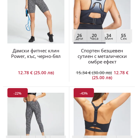
26
20
34
54
Дни
Часа
Мин
Сек
Дамски фитнес клин
Спортен безшевен
Power, къс, черно-бял
сутиен с металически
омбре ефект
12.78 € (25.00 лв)
15.34 € (30.00 лв)
12.78 €
(25.00 лв)
-22%
-43%
26
16
38
54
25
12
41
54