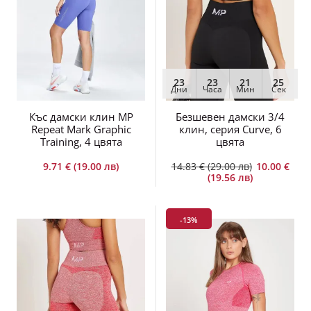
23
23
21
25
Дни
Часа
Мин
Сек
Къс дамски клин MP
Безшевен дамски 3/4
Repeat Mark Graphic
клин, серия Curve, 6
Training, 4 цвята
цвята
9.71 € (19.00 лв)
14.83 € (29.00 лв)
10.00 €
(19.56 лв)
-13%