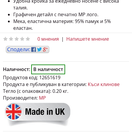
Удобна кройка за ежедневно носене с висока
талия.
Графичен детайл с печатно MP лого.
Мека, еластична материя: 95% памук и 5%
еластан.
0 мнения
|
Напишете мнение
Наличност:
В наличност
Продуктов код:
12651619
Продукта е публикуван в категории:
Къси клинове
Тегло (с опаковката):
0.20 кг.
Производител:
MP