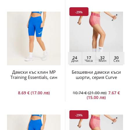
-29%
24
17
32
29
Дни
Часа
Мин
Сек
Дамски къс клин MP
Безшевни дамски къси
Training Essentials, син
шорти, серия Curve
8.69 € (17.00 лв)
10.74 € (21.00 лв)
7.67 €
(15.00 лв)
-29%