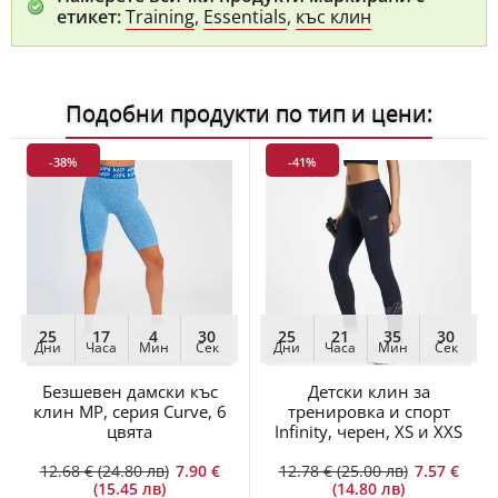
етикет:
Training
,
Essentials
,
къс клин
Подобни продукти по тип и цени:
-38%
-41%
25
17
4
29
25
21
35
29
Дни
Часа
Мин
Сек
Дни
Часа
Мин
Сек
Безшевен дамски къс
Детски клин за
клин MP, серия Curve, 6
тренировка и спорт
цвята
Infinity, черен, XS и XXS
12.68 € (24.80 лв)
7.90 €
12.78 € (25.00 лв)
7.57 €
(15.45 лв)
(14.80 лв)