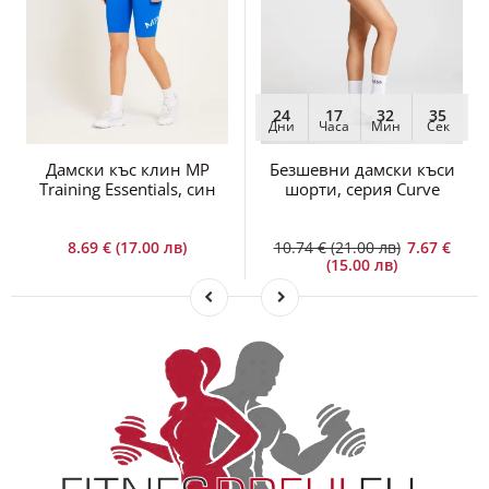
24
17
32
35
Дни
Часа
Мин
Сек
Дамски къс клин MP
Безшевни дамски къси
Training Essentials, син
шорти, серия Curve
8.69 € (17.00 лв)
10.74 € (21.00 лв)
7.67 €
(15.00 лв)