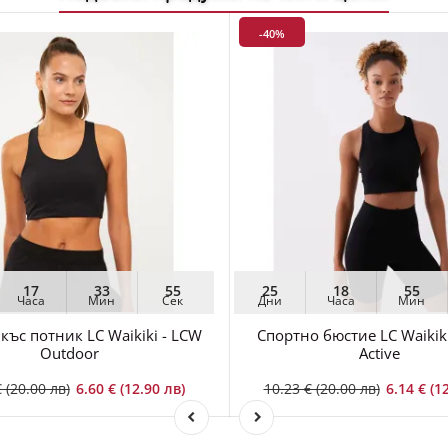
-40%
17
33
54
25
18
55
Часа
Мин
Сек
Дни
Часа
Мин
къс потник LC Waikiki - LCW
Спортно бюстие LC Waikiki
Outdoor
Active
 (20.00 лв)
6.60 € (12.90 лв)
10.23 € (20.00 лв)
6.14 € (1