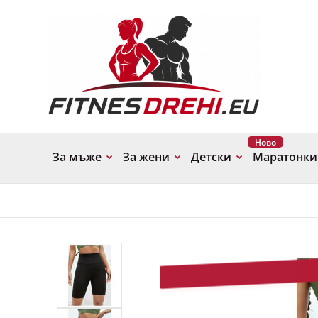
Ново
За мъже
За жени
Детски
Маратонки