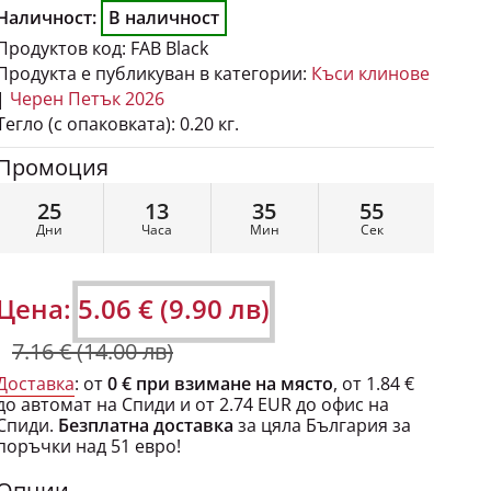
Наличност:
В наличност
Продуктов код:
FAB Black
Продукта е публикуван в категории:
Къси клинове
|
Черен Петък 2026
Тегло (с опаковката):
0.20 кг.
Промоция
25
13
35
54
Дни
Часа
Мин
Сек
Цена:
5.06 € (9.90 лв)
7.16 € (14.00 лв)
Доставка
: от
0 € при взимане на място
, от 1.84 €
до автомат на Спиди и от 2.74 EUR до офис на
Спиди.
Безплатна доставка
за цяла България за
поръчки над 51 евро!
Опции