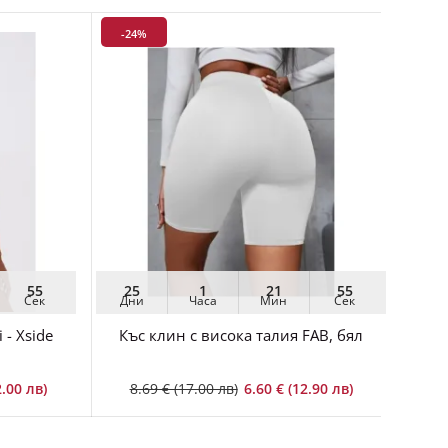
-24%
54
25
1
21
54
Сек
Дни
Часа
Мин
Сек
 - Xside
Къс клин с висока талия FAB, бял
2.00 лв)
8.69 € (17.00 лв)
6.60 € (12.90 лв)