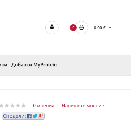
0.00 €
0
мки
Добавки MyProtein
0 мнения
|
Напишете мнение