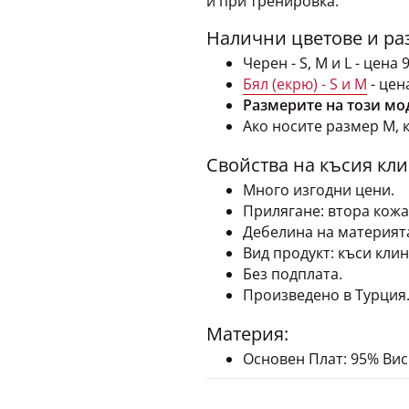
и при тренировка.
Налични цветове и ра
Черен - S, M и L - цена 
Бял (екрю) - S и M
- цена
Размерите на този мо
Ако носите размер М, к
Свойства на късия кли
Много изгодни цени.
Прилягане: втора кожа
Дебелина на материята
Вид продукт: къси клин
Без подплата.
Произведено в Турция
Материя:
Основен Плат: 95% Вис