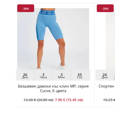
-38%
-35%
26
3
3
54
24
Дни
Часа
Мин
Сек
Дни
Безшевен дамски къс клин MP, серия
Спортен 
Curve, 6 цвята
12.68 € (24.80 лв)
7.90 € (15.45 лв)
10.23 €