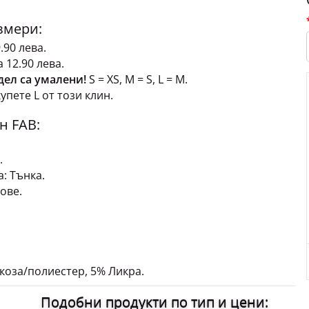
змери:
9.90 лева.
 12.90 лева.
дел са умалени!
S = XS, M = S, L = M.
упете L от този клин.
н FAB:
.
: Тънка.
ове.
.
коза/полиестер, 5% Ликра.
Подобни продукти по тип и цени: