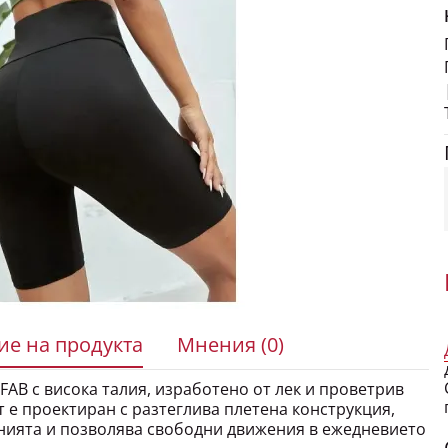
е на продукта
Мнения (0)
FAB с висока талия, изработено от лек и проветрив
т е проектиран с разтеглива плетена конструкция,
нията и позволява свободни движения в ежедневието