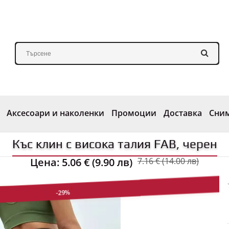
Аксесоари и наколенки
Промоции
Доставка
Сни
Къс клин с висока талия FAB, черен
Цена:
5.06 € (9.90 лв)
7.16 € (14.00 лв)
-29%