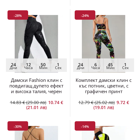
-28%
-24%
24
12
50
1
24
6
45
1
Дни
Часа
Мин
Сек
Дни
Часа
Мин
Сек
Дамски Fashion клин с
Комплект дамски клин с
повдигащ дупето ефект
къс потник, цветни, с
и висока талия, черен
графичен принт
14.83 € (29.00 лв)
10.74 €
12.79 € (25.02 лв)
9.72 €
(21.01 лв)
(19.01 лв)
-30%
-14%