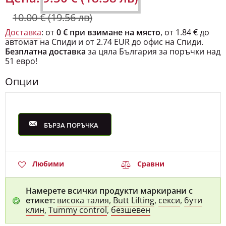
10.00 € (19.56 лв)
Доставка
: от
0 € при взимане на място
, от 1.84 € до
автомат на Спиди и от 2.74 EUR до офис на Спиди.
Безплатна доставка
за цяла България за поръчки над
51 евро!
Опции
БЪРЗА ПОРЪЧКА
Любими
Сравни
Намерете всички продукти маркирани с
етикет:
висока талия
,
Butt Lifting
,
секси
,
бути
клин
,
Tummy control
,
безшевен