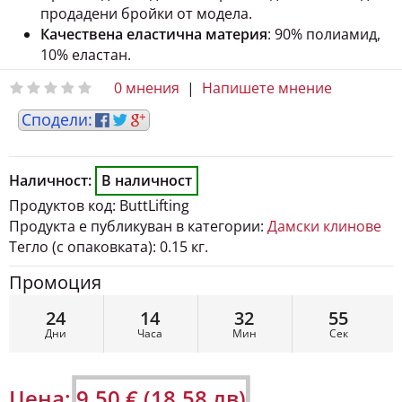
продадени бройки от модела.
Качествена еластична материя
: 90% полиамид,
10% еластан.
0 мнения
|
Напишете мнение
Наличност:
В наличност
Продуктов код:
ButtLifting
Продукта е публикуван в категории:
Дамски клинове
Тегло (с опаковката):
0.15 кг.
Промоция
24
14
32
54
Дни
Часа
Мин
Сек
Цена:
9.50 € (18.58 лв)