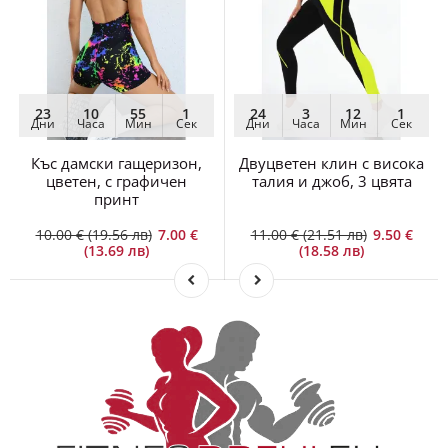
23
10
55
1
24
3
12
1
Дни
Часа
Мин
Сек
Дни
Часа
Мин
Сек
Къс дамски гащеризон,
Двуцветен клин с висока
цветен, с графичен
талия и джоб, 3 цвята
принт
10.00 € (19.56 лв)
7.00 €
11.00 € (21.51 лв)
9.50 €
(13.69 лв)
(18.58 лв)