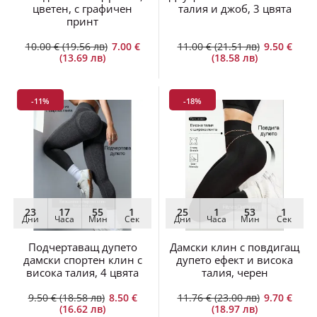
цветен, с графичен
талия и джоб, 3 цвята
принт
10.00 € (19.56 лв)
7.00 €
11.00 € (21.51 лв)
9.50 €
(13.69 лв)
(18.58 лв)
-11%
-18%
23
17
55
1
25
1
53
1
Дни
Часа
Мин
Сек
Дни
Часа
Мин
Сек
Подчертаващ дупето
Дамски клин с повдигащ
дамски спортен клин с
дупето ефект и висока
висока талия, 4 цвята
талия, черен
9.50 € (18.58 лв)
8.50 €
11.76 € (23.00 лв)
9.70 €
(16.62 лв)
(18.97 лв)