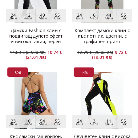
24
12
49
54
24
6
44
54
Дни
Часа
Мин
Сек
Дни
Часа
Мин
Сек
Дамски Fashion клин с
Комплект дамски клин с
повдигащ дупето ефект
къс потник, цветни, с
и висока талия, черен
графичен принт
14.83 € (29.00 лв)
10.74 €
12.79 € (25.02 лв)
9.72 €
(21.01 лв)
(19.01 лв)
-30%
-14%
23
10
54
54
24
3
11
54
Дни
Часа
Мин
Сек
Дни
Часа
Мин
Сек
Къс дамски гащеризон,
Двуцветен клин с висока