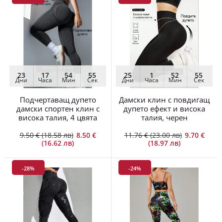
23
17
54
54
25
1
52
54
Дни
Часа
Мин
Сек
Дни
Часа
Мин
Сек
Подчертаващ дупето
Дамски клин с повдигащ
дамски спортен клин с
дупето ефект и висока
висока талия, 4 цвята
талия, черен
9.50 € (18.58 лв)
8.50 €
11.76 € (23.00 лв)
9.70 €
(16.62 лв)
(18.97 лв)
-28%
-24%