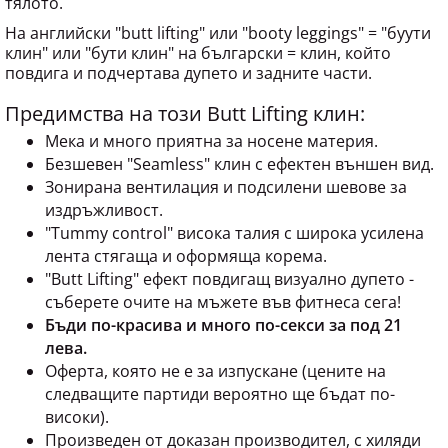
тялото.
На английски "butt lifting" или "booty leggings" = "буути
клин" или "бути клин" на български = клин, който
повдига и подчертава дупето и задните части.
Предимства на този Butt Lifting клин:
Мека и много приятна за носене материя.
Безшевен "Seamless" клин с ефектен външен вид.
Зонирана вентилация и подсилени шевове за
издръжливост.
"Tummy control" висока талия с широка усилена
лента стягаща и оформяща корема.
"Butt Lifting" ефект повдигащ визуално дупето -
съберете очите на мъжете във фитнеса сега!
Бъди по-красива и много по-секси за под 21
лева.
Оферта, която не е за изпускане (цените на
следващите партиди вероятно ще бъдат по-
високи).
Произведен от доказан производител, с хиляди