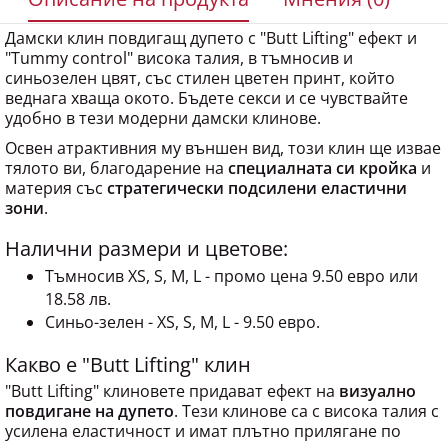
Дамски клин повдигащ дупето с "Butt Lifting" ефект и
"Tummy control" висока талия, в тъмносив и
синьозелен цвят, със стилен цветен принт, който
веднага хваща окото. Бъдете секси и се чувствайте
удобно в тези модерни дамски клинове.
Освен атрактивния му външен вид, този клин ще извае
тялото ви, благодарение на
специалната си кройка
и
материя със
стратегически подсилени еластични
зони
.
Налични размери и цветове:
Тъмносив XS, S, M, L - промо цена 9.50 евро или
18.58 лв.
Синьо-зелен - XS, S, M, L - 9.50 евро.
Какво е "Butt Lifting" клин
"Butt Lifting" клиновете придават ефект на
визуално
повдигане на дупето
. Тези клинове са с висока талия с
усилена еластичност и имат плътно прилягане по