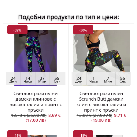
Подобни продукти по тип и цени:
-32%
-30%
24
14
37
54
24
1
7
54
Дни
Часа
Мин
Сек
Дни
Часа
Мин
Сек
Светлоотразителни
Светлоотразителен
дамски клинове с
Scrunch Butt дамски
висока талия и принт с
клин с висока талия и
пръски
принт с пръски
12.78 € (25.00 лв)
8.69 €
13.80 € (27.00 лв)
9.71 €
(17.00 лв)
(19.00 лв)
-11%
-18%