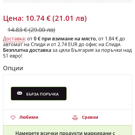
Цена:
10.74 € (21.01 лв)
14.83 € (29.00 лв)
Доставка
: от
0 € при взимане на място
, от 1.84 € до
автомат на Спиди и от 2.74 EUR до офис на Спиди.
Безплатна доставка
за цяла България за поръчки над
51 евро!
Опции
БЪРЗА ПОРЪЧКА
Любими
Сравни
Намерете всички продукти маркирани с
етикет:
висока талия
,
Butt Lifting
,
бути клин
,