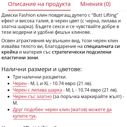
Дамски Fashion клин повдигащ дупето с "Butt Lifting"
ефект и висока талия, в черен цвят (с черна, лилава и
златна шарка). Бъдете секси и се чувствайте добре в
тези модерни и удобни фешън клинове.
Освен атрактивния му външен вид, този черен клин
извайва тялото ви, благодарение на
специалната си
кройка
и материя със
стратегически подсилени
еластични зони
.
Налични размери и цветове:
Три налични разцветки.
Черен
- M, L и XL - 10.74 евро (21 лв).
Черен с лилава шарка
- M, L - 10.74 евро (21 лв).
Черен със златно
(за поръчка маркирайте жълт) -
М.
Друг подобен черен клин (матов) можете да
купите тук
.
Какво е "Butt Lifting" клин