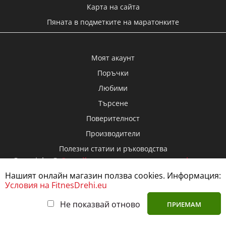
Пяната в подметките на маратонките
Моят акаунт
Поръчки
Любими
Търсене
Поверителност
Производители
Полезни статии и ръководства
Copyright ©
Онлайн магазин за спортни и фитнес
дрехи FitnesDrehi.eu
, 2026
Нашият онлайн магазин ползва cookies. Информация:
Условия на FitnesDrehi.eu
Размер
Не показвай отново
ПРИЕМАМ
VIBER