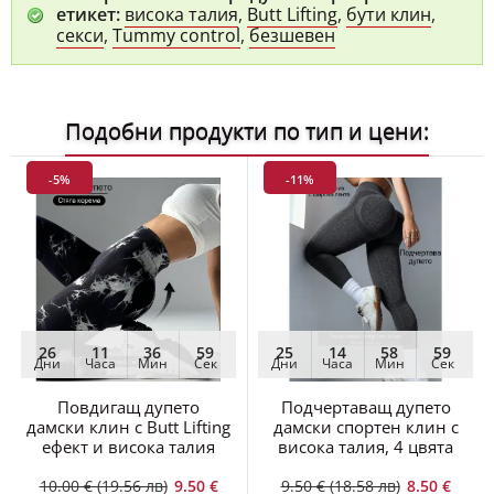
секси
,
Tummy control
,
безшевен
Подобни продукти по тип и цени:
-5%
-11%
26
11
36
58
25
14
58
58
Дни
Часа
Мин
Сек
Дни
Часа
Мин
Сек
Повдигащ дупето
Подчертаващ дупето
дамски клин с Butt Lifting
дамски спортен клин с
ефект и висока талия
висока талия, 4 цвята
10.00 € (19.56 лв)
9.50 €
9.50 € (18.58 лв)
8.50 €
(18.58 лв)
(16.62 лв)