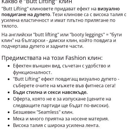
"Butt Lifting" клиновете придават ефект на
визуално
повдигане на дупето
. Тези клинове са с висока талия с
усилена еластичност и имат плътно прилягане по
тялото.
На английски "butt lifting" или "booty leggings" = "бути
клин" на български - дамски клин, който повдига и
подчертава дупето и задните части.
Предимствата на този Fashion клин:
Ефектен външен вид, съчетан с удобство и
функционалност.
"Butt Lifting" ефект повдигащ визуално дупето -
съберете очите на мъжете във фитнеса сега!
Бъди стилна и секси навсякъде.
Оферта, която не е за изпускане (цените на
следващите партиди ще бъдат по-високи).
Безшевен "Seamless" клин.
Мека и много приятна за носене материя.
Висока талия с широка усилена лента.
Зонирана вентилация.