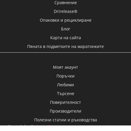
Drirelease®
Опаковки и рециклиране
Блог
Карта на сайта
Пяната в подметките на маратонките
Моят акаунт
Поръчки
Любими
Търсене
Поверителност
Производители
Полезни статии и ръководства
Copyright ©
Онлайн магазин за спортни и фитнес
дрехи FitnesDrehi.eu
, 2026