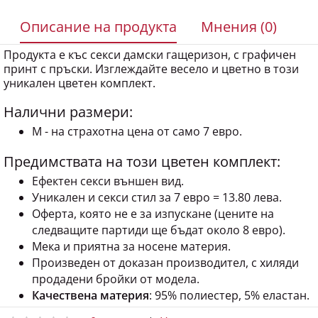
Описание на продукта
Мнения (0)
Продукта е къс секси дамски гащеризон, с графичен
принт с пръски. Изглеждайте весело и цветно в този
уникален цветен комплект.
Налични размери:
M - на страхотна цена от само 7 евро.
Предимствата на този цветен комплект:
Eфектен секси външен вид.
Уникален и секси стил за 7 евро = 13.80 лева.
Оферта, която не е за изпускане (цените на
следващите партиди ще бъдат около 8 евро).
Мека и приятна за носене материя.
Произведен от доказан производител, с хиляди
продадени бройки от модела.
Качествена материя
: 95% полиестер, 5% еластан.
0 мнения
|
Напишете мнение