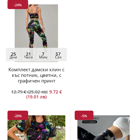
-24%
25
21
7
55
Дни
Часа
Мин
Сек
Комплект дамски клин с
къс потник, цветни, с
графичен принт
12.79 € (25.02 лв)
9.72 €
(19.01 лв)
-20%
-5%