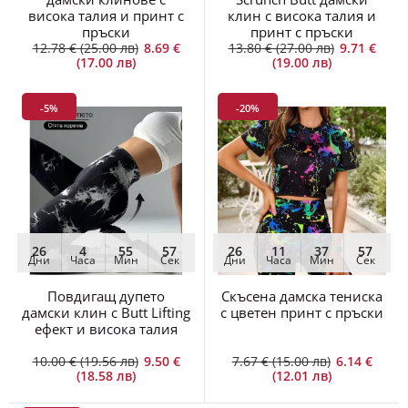
висока талия и принт с
клин с висока талия и
пръски
принт с пръски
12.78 € (25.00 лв)
8.69 €
13.80 € (27.00 лв)
9.71 €
(17.00 лв)
(19.00 лв)
-5%
-20%
26
4
55
55
26
11
37
55
Дни
Часа
Мин
Сек
Дни
Часа
Мин
Сек
Повдигащ дупето
Скъсена дамска тениска
дамски клин с Butt Lifting
с цветен принт с пръски
ефект и висока талия
10.00 € (19.56 лв)
9.50 €
7.67 € (15.00 лв)
6.14 €
(18.58 лв)
(12.01 лв)