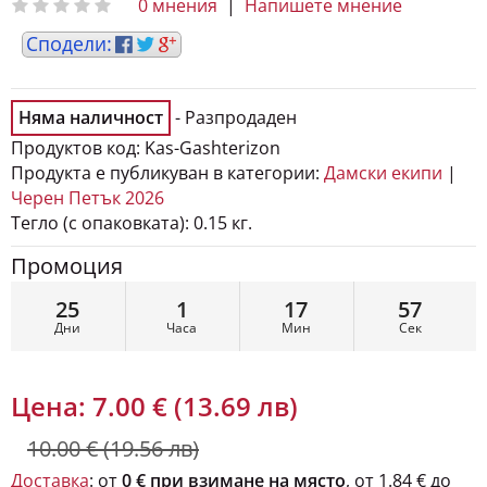
Няма наличност
- Разпродаден
Продуктов код:
Kas-Gashterizon
Продукта е публикуван в категории:
Дамски екипи
|
Черен Петък 2026
Тегло (с опаковката):
0.15 кг.
Промоция
25
1
17
55
Дни
Часа
Мин
Сек
Цена:
7.00 € (13.69 лв)
10.00 € (19.56 лв)
Доставка
: от
0 € при взимане на място
, от 1.84 € до
автомат на Спиди и от 2.74 EUR до офис на Спиди.