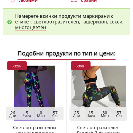
Намерете всички продукти маркирани с
етикет:
светлоотразителен
,
гащеризон
,
секси
,
многоцветен
Подобни продукти по тип и цени:
-32%
-30%
26
5
0
55
25
15
30
55
Дни
Часа
Мин
Сек
Дни
Часа
Мин
Сек
Светлоотразителни
Светлоотразителен
дамски клинове с
Scrunch Butt дамски