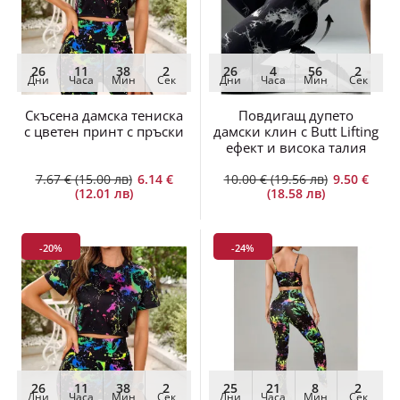
26
11
38
2
26
4
56
2
Дни
Часа
Мин
Сек
Дни
Часа
Мин
Сек
Скъсена дамска тениска
Повдигащ дупето
с цветен принт с пръски
дамски клин с Butt Lifting
ефект и висока талия
7.67 € (15.00 лв)
6.14 €
10.00 € (19.56 лв)
9.50 €
(12.01 лв)
(18.58 лв)
-20%
-24%
26
11
38
2
25
21
8
2
Дни
Часа
Мин
Сек
Дни
Часа
Мин
Сек