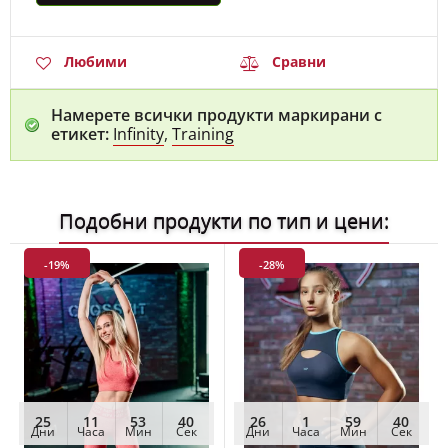
Любими
Сравни
Намерете всички продукти маркирани с
етикет:
Infinity
,
Training
Подобни продукти по тип и цени:
-19%
-28%
25
11
53
38
26
1
59
38
Дни
Часа
Мин
Сек
Дни
Часа
Мин
Сек