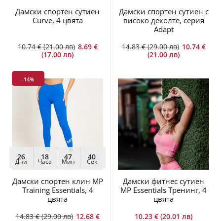
Дамски спортен сутиен
Дамски спортен сутиен с
Curve, 4 цвята
високо деколте, серия
Adapt
10.74 € (21.00 лв)
8.69 €
14.83 € (29.00 лв)
10.74 €
(17.00 лв)
(21.00 лв)
-14%
26
18
47
38
Дни
Часа
Мин
Сек
Дамски спортен клин MP
Дамски фитнес сутиен
Training Essentials, 4
MP Essentials Тренинг, 4
цвята
цвята
14.83 € (29.00 лв)
12.68 €
10.23 € (20.01 лв)
(24.80 лв)