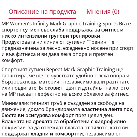
Описание на продукта
Мнения (0)
MP Women's Infinity Mark Graphic Training Sports Bra е
спортен
сутиен със слаба поддръжка за фитнес и
ниско интензивни групови тренировки
.
Продуктовата ни линия от сутиени "Тренинг" е
предназначена за лесно, ежедневно носене при спорт
и във фитнеса и ви дава лека опора и приятен
комфорт.
Спортният сутиен Repeat Mark Graphic Training ще
гарантира, че ще се чувствате удобно с лека опора и
бързосъхнеща материя - независимо дали разтягате
или повдигате. Блоковият цвят и детайлът на логото
на MP пасват перфектно на всяко облекло за фитнес.
Минималистичният гръб е създаден за свобода на
движение, докато брандираната
еластична лента под
бюста ви осигурява комфор
т през целия ден.
Влакната на дрехата са обработени с хидрофилно
покритие
, за да отвеждат влагата от тялото, като ви
поддържат хладни и комфортни
, независимо от
спорта, с който се занимавате.