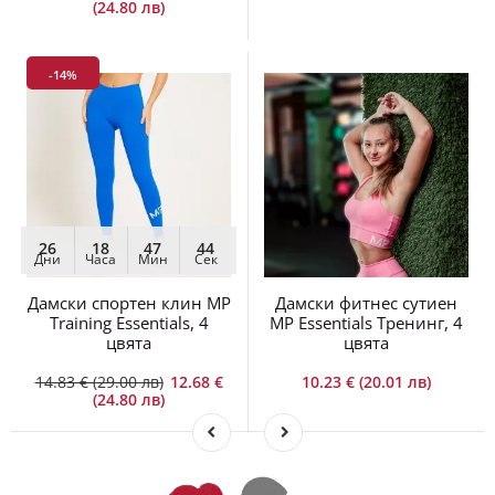
-14%
26
18
47
44
Дни
Часа
Мин
Сек
Дамски спортен клин MP
Дамски фитнес сутиен
Training Essentials, 4
MP Essentials Тренинг, 4
цвята
цвята
14.83 € (29.00 лв)
12.68 €
10.23 € (20.01 лв)
(24.80 лв)