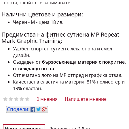
Налични цветове и размери:
Черен - M - цена 18 лв.
Предимства на фитнес сутиена MP Repeat
Mark Graphic Training:
Удобен спортен сутиен с лека опора и смел
дизайн.
Създаден от
бързосъхнеща материя с покритие,
отвеждащо потта
.
Отпечатано лого на MP отпред и графика отзад.
Качествена еластична материя: 81% полиестер и
19% еластан.
0 мнения
|
Напишете мнение
Няма наличност
- Доставка до 7 Дни