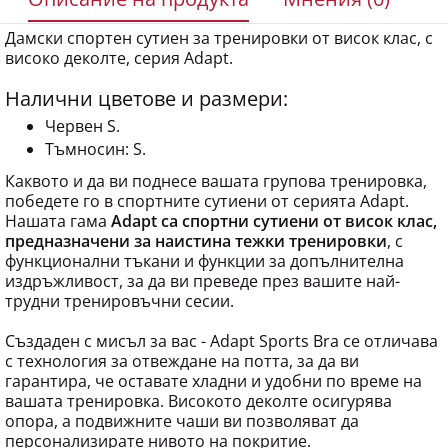
Дамски спортен сутиен за тренировки от висок клас, с
високо деколте, серия Adapt.
Налични цветове и размери:
Червен S.
Тъмносин: S.
Каквото и да ви поднесе вашата групова тренировка,
победете го в спортните сутиени от серията Adapt.
Нашата гама
Adapt са спортни сутиени от висок клас,
предназначени за наистина тежки тренировки
, с
функционални тъкани и функции за допълнителна
издръжливост, за да ви преведе през вашите най-
трудни тренировъчни сесии.
Създаден с мисъл за вас - Adapt Sports Bra се отличава
с технология за отвеждане на потта, за да ви
гарантира, че оставате хладни и удобни по време на
вашата тренировка. Високото деколте осигурява
опора, а подвижните чаши ви позволяват да
персонализирате нивото на покритие.