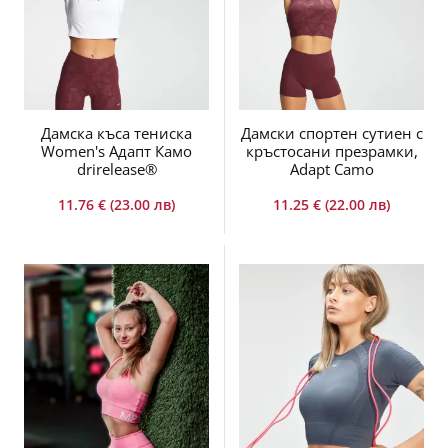
Дамска къса тениска
Дамски спортен сутиен с
Women's Адапт Камо
кръстосани презрамки,
drirelease®
Adapt Camo
11.76 € (23.00 лв)
11.25 € (22.00 лв)