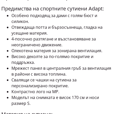
Предимства на спортните сутиени Adapt:
Особено подходящ за дами с голям бюст и
силикон.
Отвеждаща потта и бързосъхнеща, гладка на
усещане материя.
4-посочно разтягане и възстановяване за
неограничено движение.
Олекотена материя за зонирана вентилация.
Високо деколте за по-голямо покритие и
поддръжка.
Мрежест панел в централния гръб за вентилация
в райони с висока топлина.
Свалящи се чашки на сутиена за
персонализирано покритие.
Контрастно лого на MP.
Моделът на снимката е висок 170 см и носи
размер S.