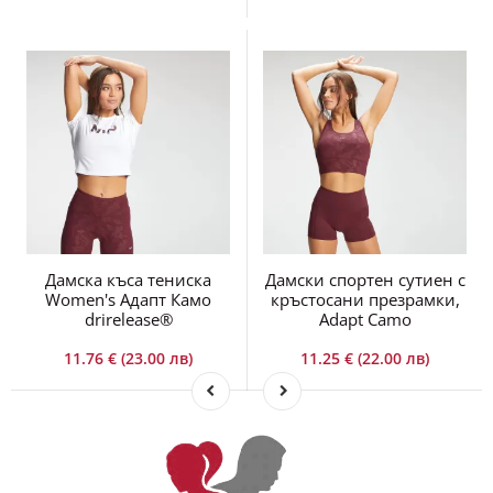
Дамска къса тениска
Дамски спортен сутиен с
Women's Адапт Камо
кръстосани презрамки,
drirelease®
Adapt Camo
11.76 € (23.00 лв)
11.25 € (22.00 лв)