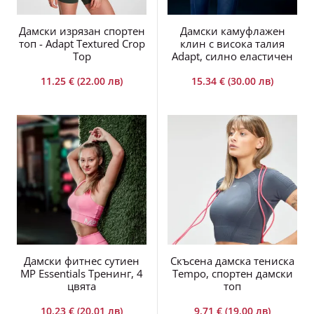
Дамски изрязан спортен
Дамски камуфлажен
топ - Adapt Textured Crop
клин с висока талия
Top
Adapt, силно еластичен
11.25 € (22.00 лв)
15.34 € (30.00 лв)
Дамски фитнес сутиен
Скъсена дамска тениска
MP Essentials Тренинг, 4
Tempo, спортен дамски
цвята
топ
10.23 € (20.01 лв)
9.71 € (19.00 лв)