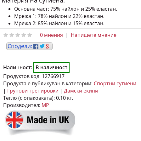
Материя на сутиена:
Основна част: 75% найлон и 25% еластан.
Мрежа 1: 78% найлон и 22% еластан.
Мрежа 2: 85% найлон и 15% еластан.
0 мнения
|
Напишете мнение
Наличност:
В наличност
Продуктов код:
12766917
Продукта е публикуван в категории:
Спортни сутиени
|
Групови тренировки
|
Дамски екипи
Тегло (с опаковката):
0.10 кг.
Производител:
MP