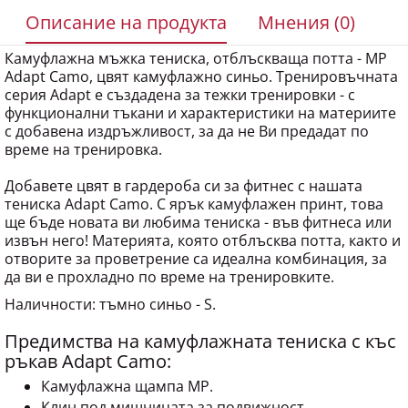
Описание на продукта
Мнения (0)
Камуфлажна мъжка тениска, отблъскваща потта - MP
Adapt Camo, цвят камуфлажно синьо. Тренировъчната
серия Adapt е създадена за тежки тренировки - с
функционални тъкани и характеристики на материите
с добавена издръжливост, за да не Ви предадат по
време на тренировка.
Добавете цвят в гардероба си за фитнес с нашата
тениска Adapt Camo. С ярък камуфлажен принт, това
ще бъде новата ви любима тениска - във фитнеса или
извън него! Материята, която отблъсква потта, както и
отворите за проветрение са идеална комбинация, за
да ви е прохладно по време на тренировките.
Наличности: тъмно синьо - S.
Предимства на камуфлажната тениска с къс
ръкав Adapt Camo:
Камуфлажна щампа MP.
Клин под мишницата за подвижност.