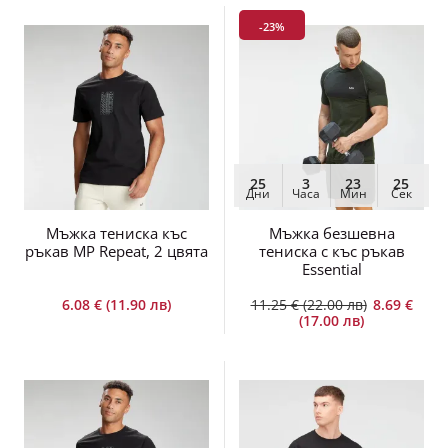
-23%
25
3
23
25
Дни
Часа
Мин
Сек
Мъжка тениска къс
Мъжка безшевна
ръкав MP Repeat, 2 цвята
тениска с къс ръкав
Essential
6.08 € (11.90 лв)
11.25 € (22.00 лв)
8.69 €
(17.00 лв)