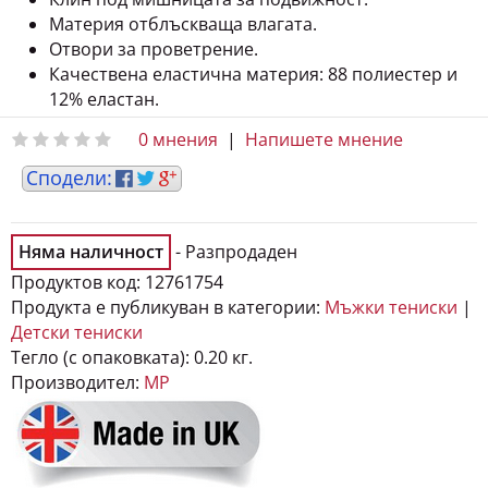
Материя отблъскваща влагата.
Отвори за проветрение.
Качествена еластична материя: 88 полиестер и
12% еластан.
0 мнения
|
Напишете мнение
Няма наличност
- Разпродаден
Продуктов код:
12761754
Продукта е публикуван в категории:
Мъжки тениски
|
Детски тениски
Тегло (с опаковката):
0.20 кг.
Производител:
MP