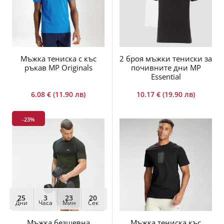
Мъжка тениска с къс
2 броя мъжки тениски за
ръкав MP Originals
почивните дни MP
Essential
6.08 € (11.90 лв)
10.17 € (19.90 лв)
-23%
25
3
23
19
Дни
Часа
Мин
Сек
Мъжка безшевна
Мъжка тениска къс