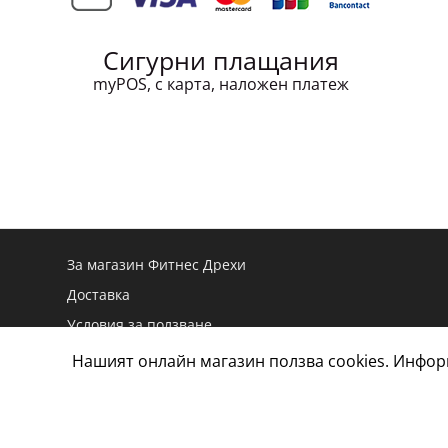
Сигурни плащания
myPOS, с карта, наложен платеж
За магазин Фитнес Дрехи
Доставка
Условия за ползване
Връщане и замяна
Нашият онлайн магазин ползва cookies. Инфо
Дамски размери
Мъжки размери
Тестове и оценки на маратонки