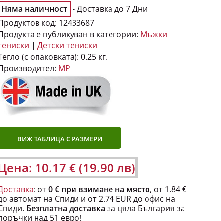
Няма наличност
- Доставка до 7 Дни
Продуктов код:
12433687
Продукта е публикуван в категории:
Мъжки
тениски
|
Детски тениски
Тегло (с опаковката):
0.25 кг.
Производител:
MP
ВИЖ ТАБЛИЦА С РАЗМЕРИ
Цена: 10.17 € (19.90 лв)
Доставка
: от
0 € при взимане на място
, от 1.84 €
до автомат на Спиди и от 2.74 EUR до офис на
Спиди.
Безплатна доставка
за цяла България за
поръчки над 51 евро!