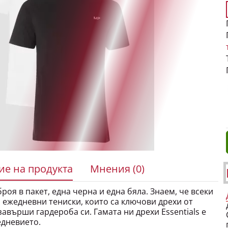
е на продукта
Мнения (0)
оя в пакет, една черна и една бяла. Знаем, че всеки
 ежедневни тениски, които са ключови дрехи от
завърши гардероба си. Гамата ни дрехи Essentials е
едневието.