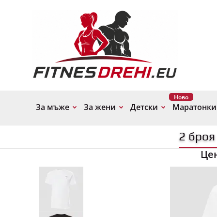
Ново
За мъже
За жени
Детски
Маратонки
2 броя
Це