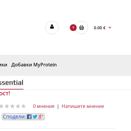
0.00 €
0
мки
Добавки MyProtein
sential
ост!
0 мнения
|
Напишете мнение