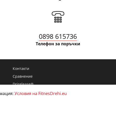
0898 615736
Телефон за поръчки
Контакти
Сравнение
Drirelease®
Опаковки и рециклиране
рмация:
Условия на FitnesDrehi.eu
Блог
Карта на сайта
Пяната в подметките на маратонките