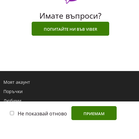
Имате въпроси?
ПОПИТАЙТЕ НИ ВЪВ VIBER
Моят акаунт
Поръчки
Любими
Търсене
Не показвай отново
ПРИЕМАМ
Поверителност
Производители
Полезни статии и ръководства