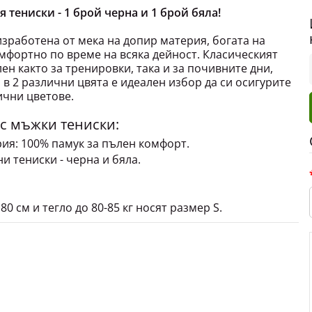
оя тениски - 1 брой черна и 1 брой бяла!
 изработена от мека на допир материя, богата на
комфортно по време на всяка дейност. Класическият
ен както за тренировки, така и за почивните дни,
я в 2 различни цвята е идеален избор да си осигурите
ични цветове.
 с мъжки тениски:
ия: 100% памук за пълен комфорт.
и тениски - черна и бяла.
0 см и тегло до 80-85 кг носят размер S.