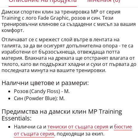
Дамски спортен клин за тренировка MP от серия
Training с лого Fade Graphic, розов и син. Тези
тренировъчни клинове са създадени с мисъл за вашия
комфорт.
Отличават се с мрежест слой вътре в лентата на
талията, за да ви осигурят допълнителна опора - те са
изработени от бързосъхнеща, отвеждаща потта
материя. Влакната на дрехата ще отстранят влагата от
тялото, като ви поддържат хладни и сухи от първата до
последната минута на вашите тренировки.
Налични цветове и размери:
Розов (Candy Floss) - M.
Син (Powder Blue): M.
Предимства на дамски клин MP Training
Essentials:
Налични са и
тениски от същата серия
и
бюстие
от същата серия
, подходящи за екип.