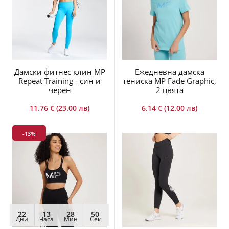
Дамски фитнес клин MP
Ежедневна дамска
Repeat Training - син и
тениска MP Fade Graphic,
черен
2 цвята
11.76 € (23.00 лв)
6.14 € (12.00 лв)
-13%
22
13
28
50
Дни
Часа
Мин
Сек