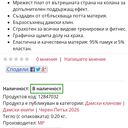
Мрежест плат от вътрешната страна на колана за
допълнителен поддържащ ефект.
Създаден от отблъскваща потта материя.
Бързосъхнещ дамски клин.
Страхотен за всички видове тренировки и фитнес.
Графична щампа долу на крака.
Еластична и качествена материя: 95% памук и 5%
еластан.
0 мнения
|
Напишете мнение
Наличност:
В наличност
Продуктов код:
12847032
Продукта е публикуван в категории:
Дамски клинове
|
Дамски екипи
|
Черен Петък 2026
Тегло (с опаковката):
0.20 кг.
Производител:
MP