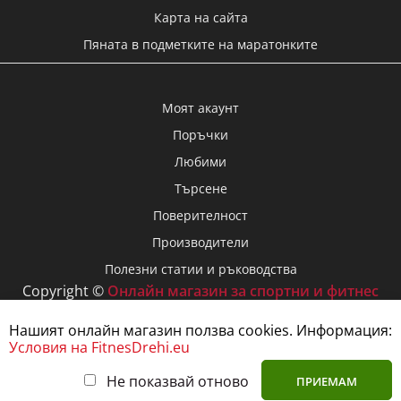
Карта на сайта
Пяната в подметките на маратонките
Моят акаунт
Поръчки
Любими
Търсене
Поверителност
Производители
Полезни статии и ръководства
Copyright ©
Онлайн магазин за спортни и фитнес
дрехи FitnesDrehi.eu
, 2026
Нашият онлайн магазин ползва cookies. Информация:
Условия на FitnesDrehi.eu
Размер
Не показвай отново
ПРИЕМАМ
VIBER