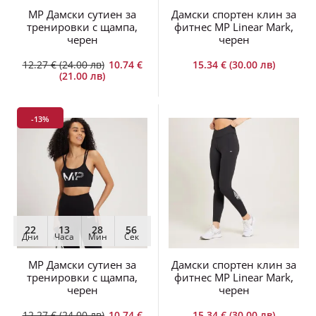
MP Дамски сутиен за
Дамски спортен клин за
тренировки с щампа,
фитнес MP Linear Mark,
черен
черен
12.27 € (24.00 лв)
10.74 €
15.34 € (30.00 лв)
(21.00 лв)
-13%
22
13
28
56
Дни
Часа
Мин
Сек
MP Дамски сутиен за
Дамски спортен клин за
тренировки с щампа,
фитнес MP Linear Mark,
черен
черен
12.27 € (24.00 лв)
10.74 €
15.34 € (30.00 лв)