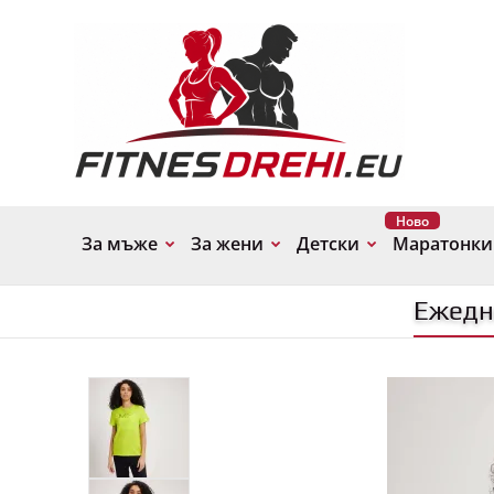
Ново
За мъже
За жени
Детски
Маратонки
Ежедне