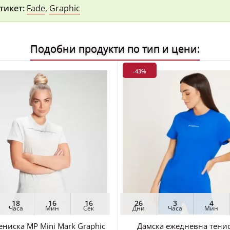
тикет:
Fade
,
Graphic
Подобни продукти по тип и цени:
-43%
18
16
14
26
3
4
Часа
Мин
Сек
Дни
Часа
Мин
ениска MP Mini Mark Graphic
Дамска ежедневна тени