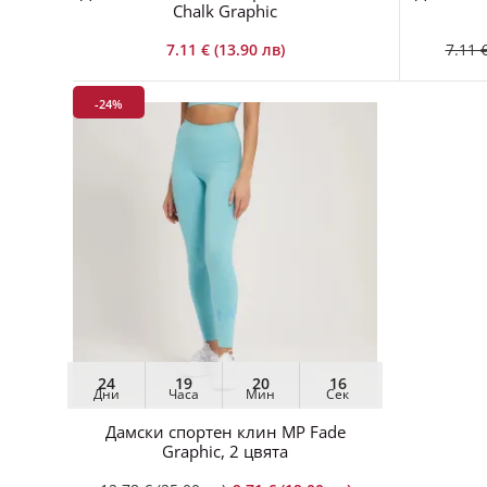
Chalk Graphic
7.11 € (13.90 лв)
7.11 €
-24%
24
19
20
14
Дни
Часа
Мин
Сек
Дамски спортен клин MP Fade
Graphic, 2 цвята