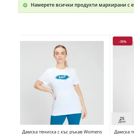
Намерете всички продукти маркирани с е
-35%
25
Дни
Дамска тениска с къс ръкав Womens
Дамска т