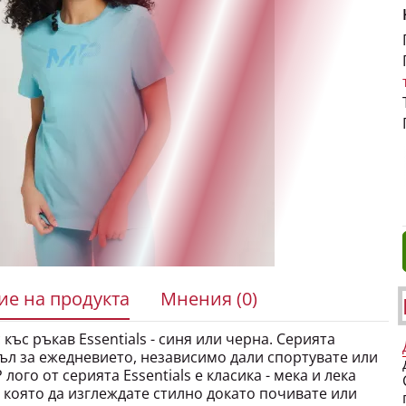
е на продукта
Мнения (0)
къс ръкав Essentials - синя или черна. Серията
исъл за ежедневието, независимо дали спортувате или
лого от серията Essentials е класика - мека и лека
с която да изглеждате стилно докато почивате или