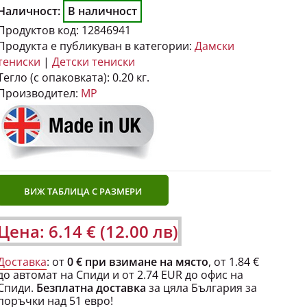
Наличност:
В наличност
Продуктов код:
12846941
Продукта е публикуван в категории:
Дамски
тениски
|
Детски тениски
Тегло (с опаковката):
0.20 кг.
Производител:
MP
ВИЖ ТАБЛИЦА С РАЗМЕРИ
Цена: 6.14 € (12.00 лв)
Доставка
: от
0 € при взимане на място
, от 1.84 €
до автомат на Спиди и от 2.74 EUR до офис на
Спиди.
Безплатна доставка
за цяла България за
поръчки над 51 евро!