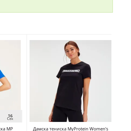
14
Сек
ска MP
Дамска тениска MyProtein Women's