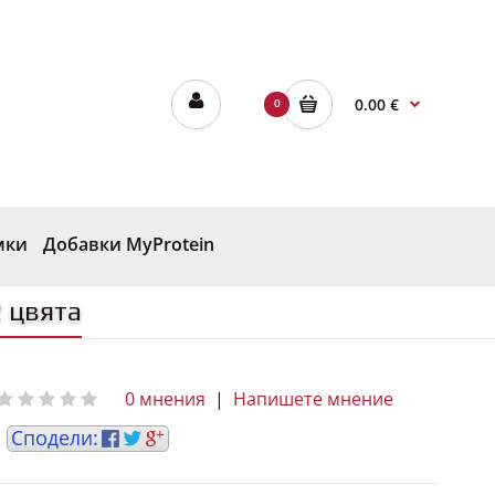
0.00 €
0
мки
Добавки MyProtein
2 цвята
0 мнения
|
Напишете мнение