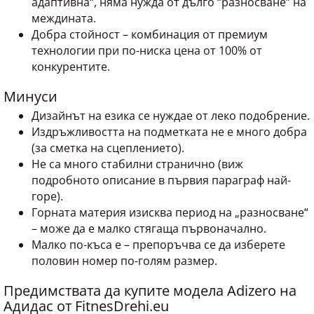
адаптивна“, няма нужда от дълго “разносване” на
междината.
Добра стойност – комбинация от премиум
технологии при по-ниска цена от 100% от
конкурентите.
Минуси
Дизайнът на езика се нуждае от леко подобрение.
Издръжливостта на подметката не е много добра
(за сметка на сцеплението).
Не са много стабилни странично (виж
подробното описание в първия параграф най-
горе).
Горната материя изисква период на „разносване“
– може да е малко стягаща първоначално.
Малко по-къса е – препоръчва се да изберете
половин номер по-голям размер.
Предимствата да купите модела Adizero на
Адидас от FitnesDrehi.eu