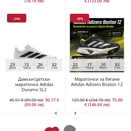
(78.19 лв)
€ (133.00 лв)
-34%
-38%
23
12
26
52
22
17
10
52
Дни
Часа
Мин
Сек
Дни
Часа
Мин
Сек
Дамски/детски
Маратонки за бягане
маратонки Adidas
Adidas Adizero Boston 12
Duramo SL2
45.51 € (89.00 лв)
30.17 €
120.00 € (234.70 лв)
75.00
(59.00 лв)
€ (146.69 лв)