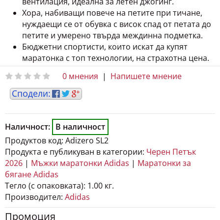
вентилация, идеална за летен джогинг.
Хора, набиващи повече на петите при тичане,
нуждаещи се от обувка с висок спад от петата до
петите и умерено твърда междинна подметка.
Бюджетни спортисти, които искат да купят
маратонка с топ технологии, на страхотна цена.
0 мнения
|
Напишете мнение
Наличност:
В наличност
Продуктов код:
Adizero SL2
Продукта е публикуван в категории:
Черен Петък
2026
|
Мъжки маратонки Adidas
|
Маратонки за
бягане Adidas
Тегло (с опаковката):
1.00 кг.
Производител:
Adidas
Промоция