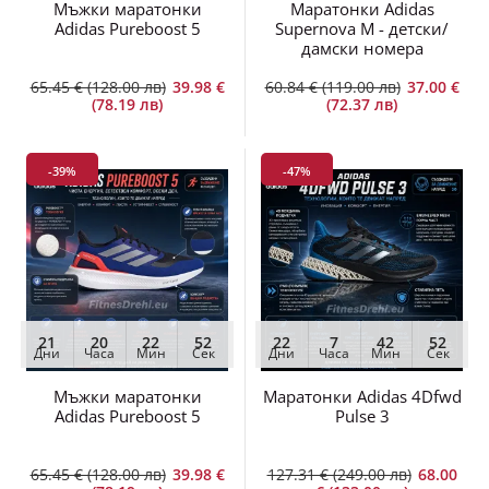
Мъжки маратонки
Маратонки Adidas
Adidas Pureboost 5
Supernova M - детски/
дамски номера
65.45 € (128.00 лв)
39.98 €
60.84 € (119.00 лв)
37.00 €
(78.19 лв)
(72.37 лв)
-39%
-47%
21
20
22
52
22
7
42
52
Дни
Часа
Мин
Сек
Дни
Часа
Мин
Сек
Мъжки маратонки
Маратонки Adidas 4Dfwd
Adidas Pureboost 5
Pulse 3
65.45 € (128.00 лв)
39.98 €
127.31 € (249.00 лв)
68.00