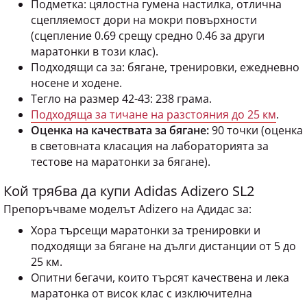
Подметка: цялостна гумена настилка, отлична
сцепляемост дори на мокри повърхности
(сцепление 0.69 срещу средно 0.46 за други
маратонки в този клас).
Подходящи са за: бягане, тренировки, ежедневно
носене и ходене.
Тегло на размер 42-43: 238 грама.
Подходяща за тичане на разстояния до 25 км
.
Оценка на качествата за бягане:
90 точки (оценка
в световната класация на лабораторията за
тестове на маратонки за бягане).
Кой трябва да купи Adidas Adizero SL2
Препоръчваме моделът Adizero на Адидас за:
Хора търсещи маратонки за тренировки и
подходящи за бягане на дълги дистанции от 5 до
25 км.
Опитни бегачи, които търсят качествена и лека
маратонка от висок клас с изключителна