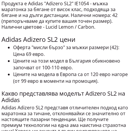
Продукта е Adidas "Adizero SL2" IE1054 - мъжка
маратонка за бягане от висок клас, подходяща за
бягане и на дълги дистанции. Налични номера: 42
(препоръчваме да купите вашия точен размер).
Налични цветове - Lucid Lemon / Carbon.
Adidas Adizero SL2 цени
Оферта "мисли бързо" за мъжки размери (42):
Цена 69 евро.
Цените на този модел в България обикновено
започват от 100-110 евро.
Цените на модела в Европа са от 120 евро нагоре
(от 99 евро в моменти на промоция).
Какво представлява моделът Adizero SL2 на
Adidas
Adidas Adizero SL2 представя отличителен подход като
маратонка за тичане, отклонявайки се значително от
настоящите пазарни тенденции. Ще получите
премиум технологии на една ама наистина страхотна