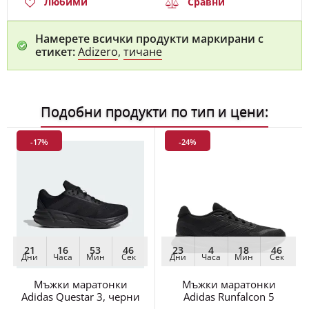
Любими
Сравни
Намерете всички продукти маркирани с
етикет:
Adizero
,
тичане
Подобни продукти по тип и цени:
-17%
-24%
21
16
53
45
23
4
18
45
Дни
Часа
Мин
Сек
Дни
Часа
Мин
Сек
Мъжки маратонки
Мъжки маратонки
Adidas Questar 3, черни
Adidas Runfalcon 5