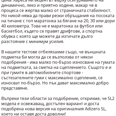
цена! Хареса ни акцентът върху осигуряването на
динамично, леко и приятно ходене, макар че в
процеса се жертва малко от страничната стабилност.
Но никой няма да прави резки обръщания на посоката
на тичане с топ маратонка за бягане на 20, 30 или дори
40 километра. Това не е маратонка за футбол или
баскетбол, където се правят дрифтове, а спортна
обувка с която ще можете да изтичате дълго
разстояние с минимум усилия.
В нашите тестове отбелязахме също, че външната
подметка би могла да се възползва от някои
подобрения - има малко по-бързо износване на гумата
на подметката, за сметка на сцеплението. Същото е и
при гумите в автомобилните спортове -
състезателните гуми с максимално сцепление, се
износват по-бързо. Но пък дават максимално добро
представяне.
Въпреки тези области за подобрение, открихме, че SL2
модела е освежаващ, достъпен вариант и доста
подобрена нова версия на оригиналния Adizero SL,
което ни оставя доста доволни!