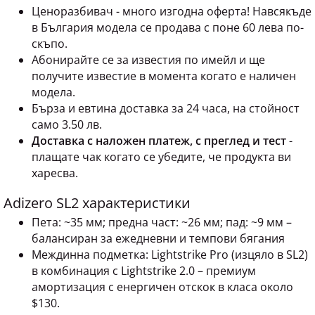
Ценоразбивач - много изгодна оферта! Навсякъде
в България модела се продава с поне 60 лева по-
скъпо.
Абонирайте се за известия по имейл и ще
получите известие в момента когато е наличен
модела.
Бърза и евтина доставка за 24 часа, на стойност
само 3.50 лв.
Доставка с наложен платеж, с преглед и тест
-
плащате чак когато се убедите, че продукта ви
харесва.
Adizero SL2 характеристики
Пета: ~35 мм; предна част: ~26 мм; пад: ~9 мм –
балансиран за ежедневни и темпови бягания
Междинна подметка: Lightstrike Pro (изцяло в SL2)
в комбинация с Lightstrike 2.0 – премиум
амортизация с енергичен отскок в класа около
$130.