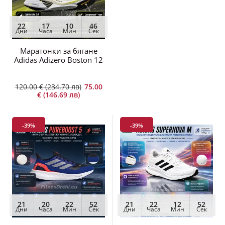
22
17
10
45
Дни
Часа
Мин
Сек
Маратонки за бягане
Adidas Adizero Boston 12
120.00 € (234.70 лв)
75.00
€ (146.69 лв)
-39%
-39%
21
20
22
52
21
22
12
52
Дни
Часа
Мин
Сек
Дни
Часа
Мин
Сек