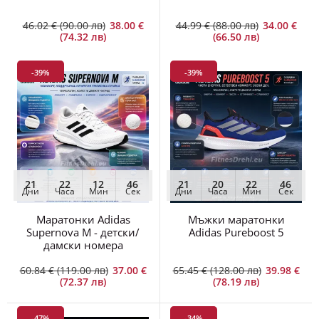
46.02 € (90.00 лв)
38.00 €
44.99 € (88.00 лв)
34.00 €
(74.32 лв)
(66.50 лв)
-39%
-39%
21
22
12
45
21
20
22
45
Дни
Часа
Мин
Сек
Дни
Часа
Мин
Сек
Маратонки Adidas
Мъжки маратонки
Supernova M - детски/
Adidas Pureboost 5
дамски номера
60.84 € (119.00 лв)
37.00 €
65.45 € (128.00 лв)
39.98 €
(72.37 лв)
(78.19 лв)
-47%
-34%