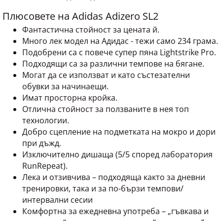
Плюсовете на Adidas Adizero SL2
Фантастична стойност за цената й.
Много лек модел на Адидас - тежи само 234 грама.
Подобрени са с повече супер пяна Lightstrike Pro.
Подходящи са за различни темпове на бягане.
Могат да се използват и като състезателни
обувки за начинаещи.
Имат просторна кройка.
Отлична стойност за ползваните в нея топ
технологии.
Добро сцепление на подметката на мокро и дори
при дъжд.
Изключително дишащa (5/5 според лаборатория
RunRepeat).
Лека и отзивчива – подходяща както за дневни
тренировки, така и за по-бързи темпови/
интервални сесии
Комфортна за ежедневна употреба – „гъвкава и