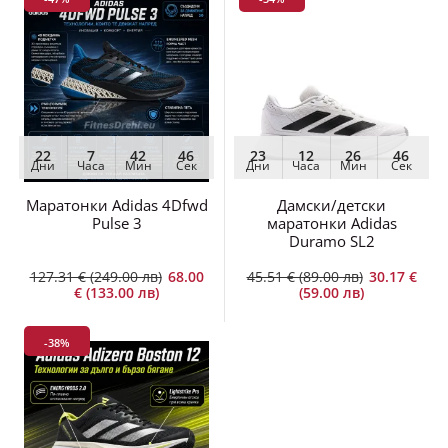
22
7
42
45
23
12
26
45
Дни
Часа
Мин
Сек
Дни
Часа
Мин
Сек
Маратонки Adidas 4Dfwd
Дамски/детски
Pulse 3
маратонки Adidas
Duramo SL2
127.31 € (249.00 лв)
68.00
45.51 € (89.00 лв)
30.17 €
€ (133.00 лв)
(59.00 лв)
-38%