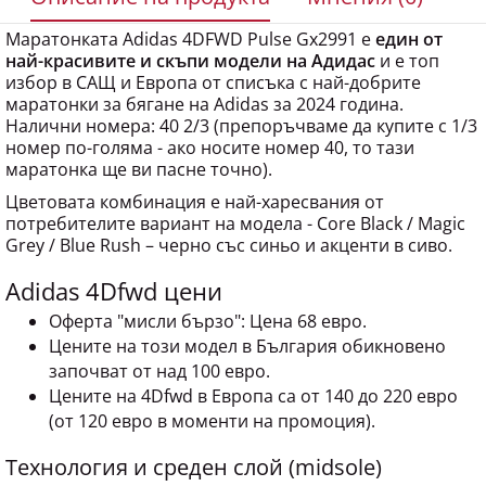
Маратонката Adidas 4DFWD Pulse Gx2991 е
един от
най-красивите и скъпи модели на Адидас
и е топ
избор в САЩ и Европа от списъка с най-добрите
маратонки за бягане на Adidas за 2024 година.
Налични номера: 40 2/3 (препоръчваме да купите с 1/3
номер по-голяма - ако носите номер 40, то тази
маратонка ще ви пасне точно).
Цветовата комбинация е най-харесвания от
потребителите вариант на модела - Core Black / Magic
Grey / Blue Rush – черно със синьо и акценти в сиво.
Adidas 4Dfwd цени
Оферта "мисли бързо": Цена 68 евро.
Цените на този модел в България обикновено
започват от над 100 евро.
Цените на 4Dfwd в Европа са от 140 до 220 евро
(от 120 евро в моменти на промоция).
Технология и среден слой (midsole)