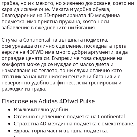
грабва, но и с мекото, но жизнено докосване, което ни
кара да искаме още. Меката и удобна обувка,
благодарение на 3D-принтираната 4D междинна
подметка, има приятна пружина, която носи
забавление в ежедневните ни бягания.
С гумата Continental на външната подметка,
осигуряваща отлично сцепление, последната трета
версия на 4DFWD има много добри аргументи, за да
оправдае цената си. Въпреки че това създание на
комфорта може да се нуждае от малко диета и
намаляване на теглото, то ни служи отлично като
спътник за нашите нискоинтензивни бягания и е
невероятно удобно за фитнес, леки тренировки и
разходки из града.
Плюсове на Adidas 4Dfwd Pulse
Изключително удобни.
Отлично сцепление с подметка на Continental.
Страхотна 4D междинна подметка с омекотяване.
Здрава горна част и външна подметка.