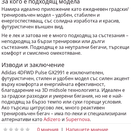
За кого е подходящ модела
Намира идеално приложение като ежедневен градски/
тренировъчен модел – удобен, стабилен и
енергоспестяващ, със солидна изработка и красив,
футуристичен външен вид.
Не е лек и затова не е много подходящ за състезания –
неподходящ за бързи тренировки или дълги
състезания. Подходящ е за неутрални бегачи, търсещи
комфорт и смислено омекотяване.
Изводи и заключение
Adidas 4DFWD Pulse GX2991 е изключителен,
футуристичен, стилен и удобен модел със силен акцент
върху комфорта и енергийната ефективност,
благодарение на 3D midsole технологията. Идеален е
за градски разходки и умерени бягания, но не е най-
подходящ за бързо темпо или сухи горещи условия.
Ако търсиш цитрусово лек, много реактивен
тренировъчен бегач – има по-леки и специализирани
алтернативи като
Adizero
и
Supernova
.
0 мнения
|
Напишете мнение