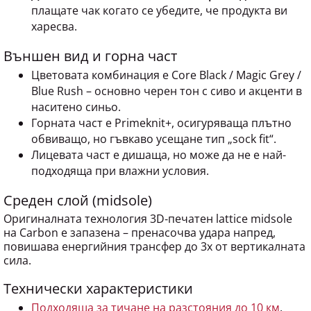
плащате чак когато се убедите, че продукта ви
харесва.
Външен вид и горна част
Цветовата комбинация е Core Black / Magic Grey /
Blue Rush – основно черен тон с сиво и акценти в
наситено синьо.
Горната част е Primeknit+, осигуряваща плътно
обвиващо, но гъвкаво усещане тип „sock fit“.
Лицевата част е дишаща, но може да не е най-
подходяща при влажни условия.
Среден слой (midsole)
Оригиналната технология 3D‑печатен lattice midsole
на Carbon е запазена – пренасочва удара напред,
повишава енергийния трансфер до 3x от вертикалната
сила.
Технически характеристики
Подходяща за тичане на разстояния до 10 км
.