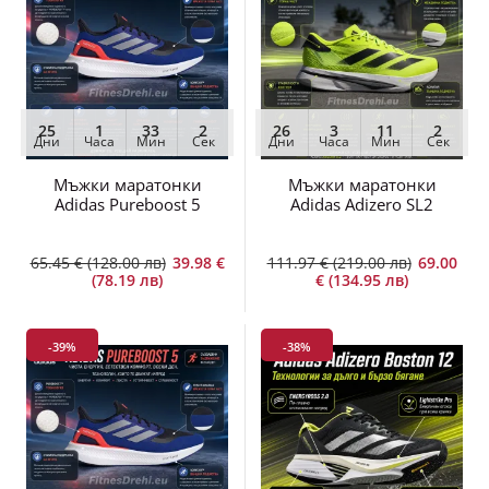
25
1
33
2
26
3
11
2
Дни
Часа
Мин
Сек
Дни
Часа
Мин
Сек
Мъжки маратонки
Мъжки маратонки
Adidas Pureboost 5
Adidas Adizero SL2
65.45 € (128.00 лв)
39.98 €
111.97 € (219.00 лв)
69.00
(78.19 лв)
€ (134.95 лв)
-39%
-38%