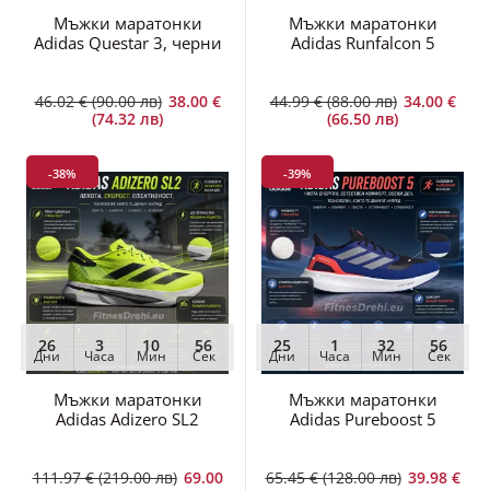
Мъжки маратонки
Мъжки маратонки
Adidas Questar 3, черни
Adidas Runfalcon 5
46.02 € (90.00 лв)
38.00 €
44.99 € (88.00 лв)
34.00 €
(74.32 лв)
(66.50 лв)
-38%
-39%
26
3
10
55
25
1
32
55
Дни
Часа
Мин
Сек
Дни
Часа
Мин
Сек
Мъжки маратонки
Мъжки маратонки
Adidas Adizero SL2
Adidas Pureboost 5
111.97 € (219.00 лв)
69.00
65.45 € (128.00 лв)
39.98 €