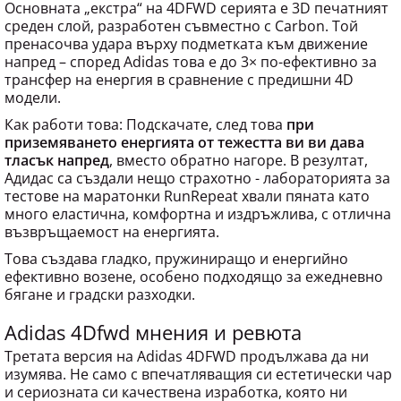
Основната „екстра“ на 4DFWD серията е 3D печатният
среден слой, разработен съвместно с Carbon. Той
пренасочва удара върху подметката към движение
напред – според Adidas това е до 3× по-ефективно за
трансфер на енергия в сравнение с предишни 4D
модели.
Как работи това: Подскачате, след това
при
приземяването енергията от тежестта ви ви дава
тласък напред
, вместо обратно нагоре. В резултат,
Адидас са създали нещо страхотно - лабораторията за
тестове на маратонки RunRepeat хвали пяната като
много еластична, комфортна и издръжлива, с отлична
възвръщаемост на енергията.
Това създава гладко, пружиниращо и енергийно
ефективно возене, особено подходящо за ежедневно
бягане и градски разходки.
Adidas 4Dfwd мнения и ревюта
Третата версия на Adidas 4DFWD продължава да ни
изумява. Не само с впечатляващия си естетически чар
и сериозната си качествена изработка, която ни