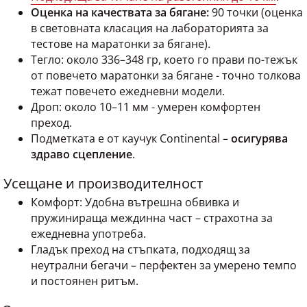
Оценка на качествата за бягане:
90 точки (оценка
в световната класация на лабораторията за
тестове на маратонки за бягане).
Тегло: около 336–348 гр, което го прави по-тежък
от повечето маратонки за бягане - точно толкова
тежат повечето ежедневни модели.
Дроп: около 10–11 мм - умерен комфортен
преход.
Подметката е от каучук Continental –
осигурява
здраво сцепление
.
Усещане и производителност
Комфорт: Удобна вътрешна обвивка и
пружинираща междинна част – страхотна за
ежедневна употреба.
Гладък преход на стъпката, подходящ за
неутрални бегачи – перфектен за умерено темпо
и постоянен ритъм.