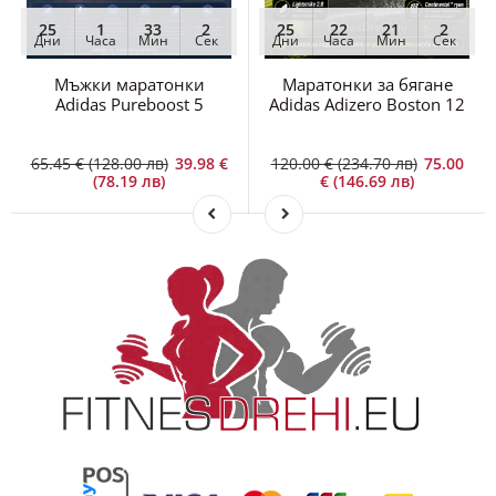
25
1
33
2
25
22
21
2
Дни
Часа
Мин
Сек
Дни
Часа
Мин
Сек
Мъжки маратонки
Маратонки за бягане
Adidas Pureboost 5
Adidas Adizero Boston 12
65.45 € (128.00 лв)
39.98 €
120.00 € (234.70 лв)
75.00
(78.19 лв)
€ (146.69 лв)