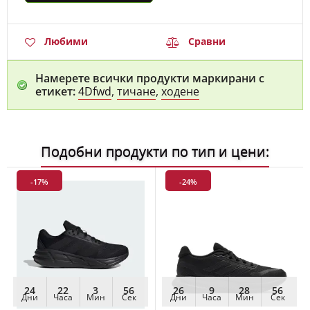
Любими
Сравни
Намерете всички продукти маркирани с
етикет:
4Dfwd
,
тичане
,
ходене
Подобни продукти по тип и цени:
-17%
-24%
24
22
3
55
26
9
28
55
Дни
Часа
Мин
Сек
Дни
Часа
Мин
Сек