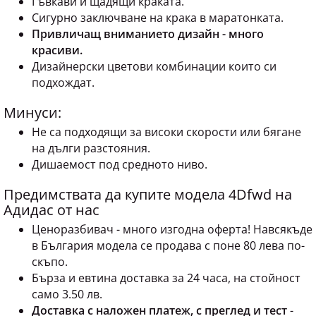
Гъвкави и щадящи краката.
Сигурно заключване на крака в маратонката.
Привличащ вниманието дизайн - много
красиви.
Дизайнерски цветови комбинации които си
подхождат.
Минуси:
Не са подходящи за високи скорости или бягане
на дълги разстояния.
Дишаемост под средното ниво.
Предимствата да купите модела 4Dfwd на
Адидас от нас
Ценоразбивач - много изгодна оферта! Навсякъде
в България модела се продава с поне 80 лева по-
скъпо.
Бърза и евтина доставка за 24 часа, на стойност
само 3.50 лв.
Доставка с наложен платеж, с преглед и тест
-