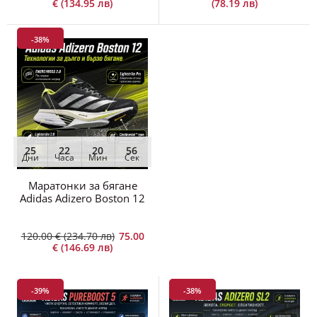
€ (134.95 лв)
(78.19 лв)
-38%
25
22
20
55
Дни
Часа
Мин
Сек
Маратонки за бягане
Adidas Adizero Boston 12
120.00 € (234.70 лв)
75.00
€ (146.69 лв)
-39%
-38%