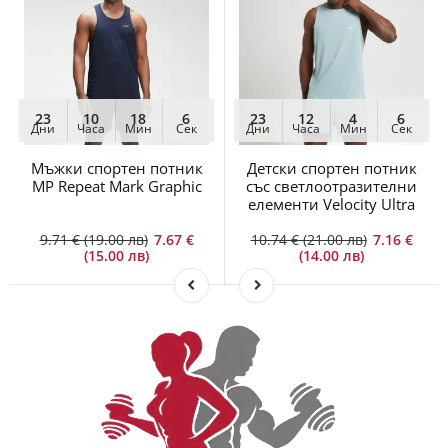
23
10
18
6
23
12
4
6
Дни
Часа
Мин
Сек
Дни
Часа
Мин
Сек
Мъжки спортен потник
Детски спортен потник
MP Repeat Mark Graphic
със светлоотразителни
елементи Velocity Ultra
9.71 € (19.00 лв)
7.67 €
10.74 € (21.00 лв)
7.16 €
(15.00 лв)
(14.00 лв)