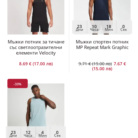
23
10
18
0
Дни
Часа
Мин
Сек
Мъжки потник за тичане
Мъжки спортен потник
със светлоотразителни
MP Repeat Mark Graphic
елементи Velocity
8.69 € (17.00 лв)
9.71 € (19.00 лв)
7.67 €
(15.00 лв)
-33%
23
12
4
0
Дни
Часа
Мин
Сек