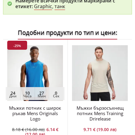
Намерете всички продукти маркирани с
етикет:
Graphic
,
танк
Подобни продукти по тип и цени:
-25%
24
10
27
0
Дни
Часа
Мин
Сек
Мъжки потник с широк
Мъжки бързосъхнещ
ръкав Mens Originals
потник Mens Training
Logo
Drirelease
8.18 € (16.00 лв)
6.14 €
9.71 € (19.00 лв)
(12.00 лв)