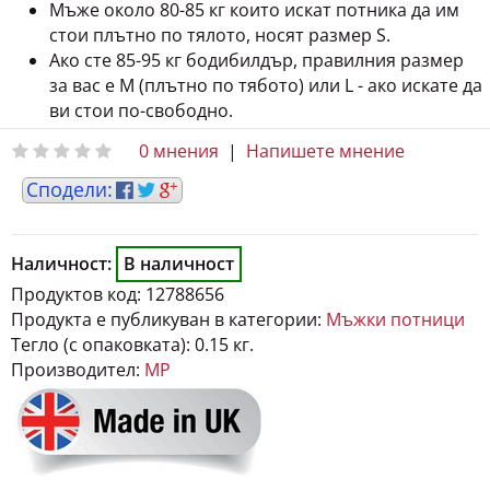
Мъже около 80-85 кг които искат потника да им
стои плътно по тялото, носят размер S.
Ако сте 85-95 кг бодибилдър, правилния размер
за вас е M (плътно по тябото) или L - ако искате да
ви стои по-свободно.
0 мнения
|
Напишете мнение
Наличност:
В наличност
Продуктов код:
12788656
Продукта е публикуван в категории:
Мъжки потници
Тегло (с опаковката):
0.15 кг.
Производител:
MP