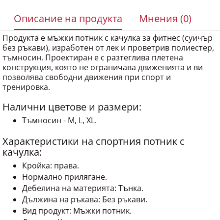
Описание на продукта
Мнения (0)
Продукта е мъжки потник с качулка за фитнес (суичър
без ръкави), изработен от лек и проветрив полиестер,
тъмносин. Проектиран е с разтеглива плетена
конструкция, която не ограничава движенията и ви
позволява свободни движения при спорт и
тренировка.
Налични цветове и размери:
Тъмносин - M, L, XL.
Характеристики на спортния потник с
качулка:
Кройка: права.
Нормално прилягане.
Дебелина на материята: Тънка.
Дължина на ръкава: Без ръкави.
Вид продукт: Мъжки потник.
Деколте: Кръгло.