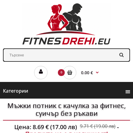
0.00 €
0
Категории
Мъжки потник с качулка за фитнес,
суичър без ръкави
Цена:
8.69 € (17.00 лв)
9.71 € (19.00 лв)
-