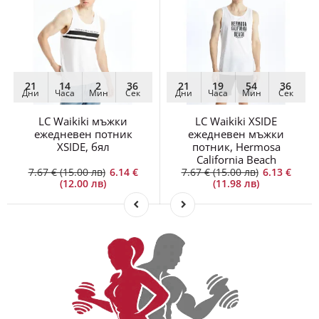
21
14
2
36
21
19
54
36
Дни
Часа
Мин
Сек
Дни
Часа
Мин
Сек
LC Waikiki мъжки
LC Waikiki XSIDE
ежедневен потник
ежедневен мъжки
XSIDE, бял
потник, Hermosa
California Beach
7.67 € (15.00 лв)
6.14 €
7.67 € (15.00 лв)
6.13 €
(12.00 лв)
(11.98 лв)