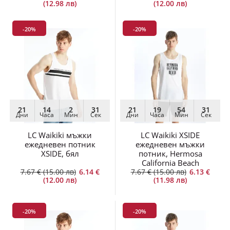
-20%
-20%
21
14
2
30
21
19
54
30
Дни
Часа
Мин
Сек
Дни
Часа
Мин
Сек
LC Waikiki мъжки
LC Waikiki XSIDE
ежедневен потник
ежедневен мъжки
XSIDE, бял
потник, Hermosa
California Beach
7.67 € (15.00 лв)
6.14 €
7.67 € (15.00 лв)
6.13 €
(12.00 лв)
(11.98 лв)
-20%
-20%