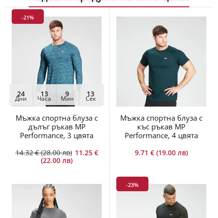
-21%
24
13
9
12
Дни
Часа
Мин
Сек
Мъжка спортна блуза с
Мъжка спортна блуза с
дълъг ръкав MP
къс ръкав MP
Performance, 3 цвята
Performance, 4 цвята
14.32 € (28.00 лв)
11.25 €
9.71 € (19.00 лв)
(22.00 лв)
-23%