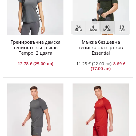
24
4
40
12
Дни
Часа
Мин
Сек
Тренировъчна дамска
Мъжка безшевна
тениска с къс ръкав
тениска с къс ръкав
Tempo, 2 цвята
Essential
12.78 € (25.00 лв)
11.25 € (22.00 лв)
8.69 €
(17.00 лв)