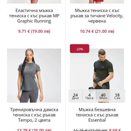
Еластична мъжка
Мъжка тениска с къс
тениска с къс ръкав MP
ръкав за тичане Velocity,
Graphic Running
червена
9.71 € (19.00 лв)
10.74 € (21.00 лв)
-23%
24
4
40
18
Дни
Часа
Мин
Сек
Тренировъчна дамска
Мъжка безшевна
тениска с къс ръкав
тениска с къс ръкав
Tempo, 2 цвята
Essential
12.78 € (25.00 лв)
11.25 € (22.00 лв)
8.69 €
(17.00 лв)