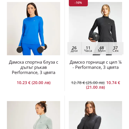
-16%
26
11
48
36
Дни
Часа
Мин
Сек
Дамска спортна блуза с
Дамско горнище с цип ¼
дълъг ръкав
- Performance, 3 цвята
Performance, 3 цвята
10.23 € (20.00 лв)
12.78 € (25.00 лв)
10.74 €
(21.00 лв)