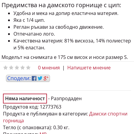
Предимства на дамското горнище с цип:
Удобна и мека на допир еластична материя.
Яка с 1/4 цип.
Реглан ръкави за свободно движение.
Отпечатано лого.
Качествена материя: 81% вискоза, 14% полиестер
и 5% еластан.
Моделът на снимката е 175 см висок и носи размер S.
0 мнения
|
Напишете мнение
Няма наличност
- Разпродаден
Продуктов код:
12773763
Продукта е публикуван в категории:
Дамски спортни
горнища
Тегло (с опаковката):
0.30 кг.