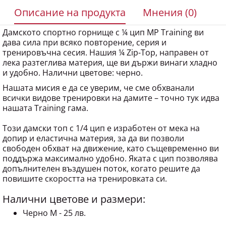
Описание на продукта
Мнения (0)
Дамското спортно горнище с ¼ цип MP Training ви
дава сила при всяко повторение, серия и
тренировъчна сесия. Нашия ¼ Zip-Top, направен от
лека разтеглива материя, ще ви държи винаги хладно
и удобно. Налични цветове: черно.
Нашата мисия е да се уверим, че сме обхванали
всички видове тренировки на дамите – точно тук идва
нашата Training гама.
Този дамски топ с 1/4 цип е изработен от мека на
допир и еластична материя, за да ви позволи
свободен обхват на движение, като същевременно ви
поддържа максимално удобно. Яката с цип позволява
допълнителен въздушен поток, когато решите да
повишите скоростта на тренировката си.
Налични цветове и размери:
Черно М - 25 лв.