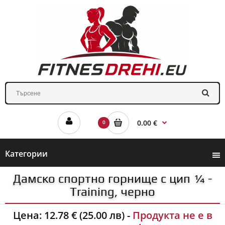
0.00 €
0
Категории
Дамско спортно горнище с цип ¼ -
Training, черно
Цена:
12.78 € (25.00 лв)
-
Продукта не е в