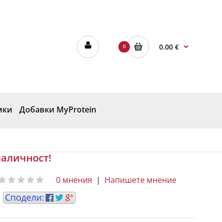
0.00 €
0
мки
Добавки MyProtein
наличност!
0 мнения
|
Напишете мнение