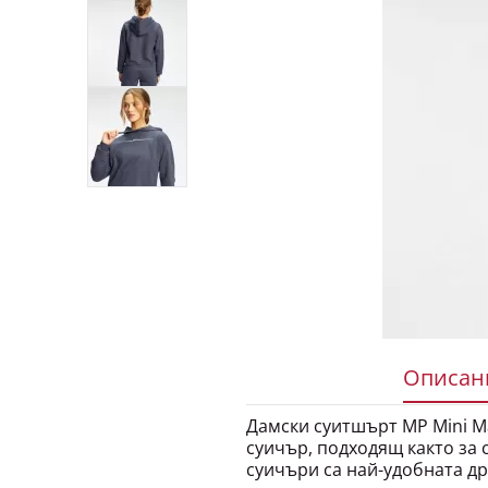
Описани
Дамски суитшърт MP Mini Mar
суичър, подходящ както за с
суичъри са най-удобната др
или се срещнете с приятелк