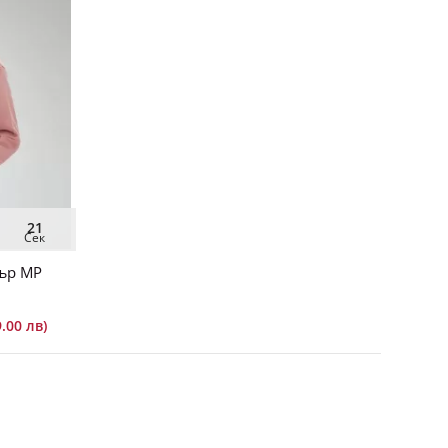
20
Сек
ър MP
9.00 лв)