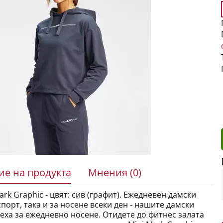
е на продукта
Мнения (0)
k Graphic - цвят: сив (графит). Ежедневен дамски
порт, така и за носене всеки ден - нашите дамски
еха за ежедневно носене. Отидете до фитнес залата
ите си в мола с нашия суитшърт Mini Mark Graphic.