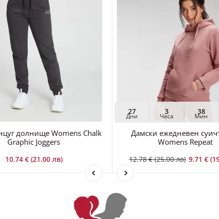
27
3
38
Дни
Часа
Мин
нцуг долнище Womens Chalk
Дамски ежедневен суич
Graphic Joggers
Womens Repeat
10.74 € (21.00 лв)
12.78 € (25.00 лв)
9.71 € (1