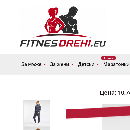
Ново
За мъже
За жени
Детски
Маратонки
Цена:
10.7
-16%