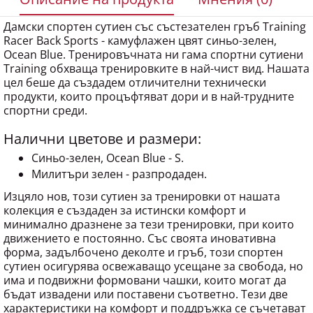
Дамски спортен сутиен със състезателен гръб Training
Racer Back Sports - камуфлажен цвят синьо-зелен,
Ocean Blue. Тренировъчната ни гама спортни сутиени
Training обхваща тренировките в най-чист вид. Нашата
цел беше да създадем отличителни технически
продукти, които процъфтяват дори и в най-трудните
спортни среди.
Налични цветове и размери:
Синьо-зелен, Ocean Blue - S.
Милитъри зелен - разпродаден.
Изцяло нов, този сутиен за тренировки от нашата
колекция е създаден за истински комфорт и
минимално дразнене за тези тренировки, при които
движението е постоянно. Със своята иновативна
форма, задълбочено деколте и гръб, този спортен
сутиен осигурява освежаващо усещане за свобода, но
има и подвижни формовани чашки, които могат да
бъдат извадени или поставени съответно. Тези две
характеристики на комфорт и поддръжка се съчетават