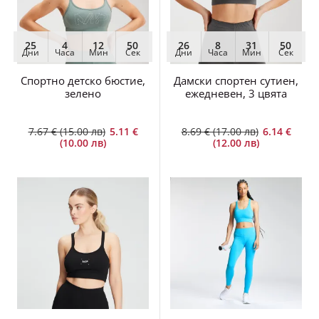
25
4
12
48
26
8
31
48
Дни
Часа
Мин
Сек
Дни
Часа
Мин
Сек
Спортно детско бюстие,
Дамски спортен сутиен,
зелено
ежедневен, 3 цвята
7.67 € (15.00 лв)
5.11 €
8.69 € (17.00 лв)
6.14 €
(10.00 лв)
(12.00 лв)