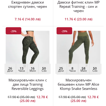
Ежедневен дамски
Дамски фитнес клин MP
спортен сутиен, черен
Repeat Training - син и
черен
7.16 € (14.00 лв)
11.76 € (23.00 лв)
-29%
-29%
26
13
16
48
25
8
58
48
Дни
Часа
Мин
Сек
Дни
Часа
Мин
Сек
Маскировъчен клин с
Маскировъчен
две лица Training
безшевен клин MP Alice
Reversible Leggings
Klomp Snake Seamless
17.90 € (35.00 лв)
12.78 €
17.90 € (35.00 лв)
12.78 €
(25.00 лв)
(25.00 лв)