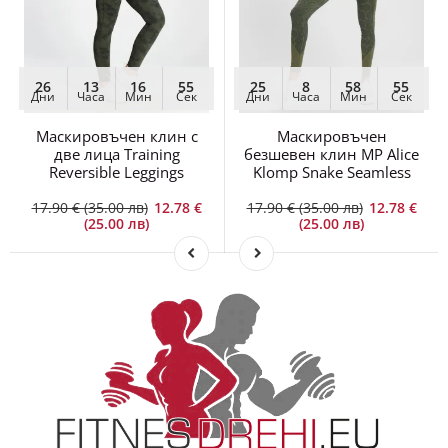
26
13
16
55
25
8
58
55
Дни
Часа
Мин
Сек
Дни
Часа
Мин
Сек
Маскировъчен клин с
Маскировъчен
две лица Training
безшевен клин MP Alice
Reversible Leggings
Klomp Snake Seamless
17.90 € (35.00 лв)
12.78 €
17.90 € (35.00 лв)
12.78 €
(25.00 лв)
(25.00 лв)