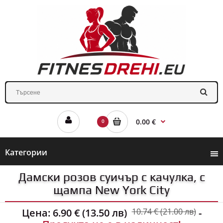
0.00 €
0
Категории
Дамски розов суичър с качулка, с
щампа New York City
Цена:
6.90 € (13.50 лв)
10.74 € (21.00 лв)
-