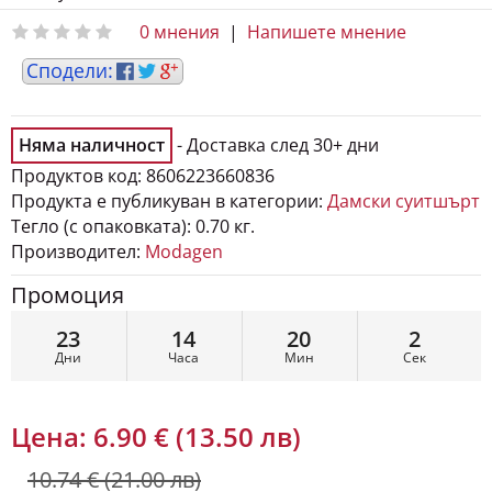
0 мнения
|
Напишете мнение
Няма наличност
- Доставка след 30+ дни
Продуктов код:
8606223660836
Продукта е публикуван в категории:
Дамски суитшърт
Тегло (с опаковката):
0.70 кг.
Производител:
Modagen
Промоция
23
14
20
1
Дни
Часа
Мин
Сек
Цена:
6.90 € (13.50 лв)
10.74 € (21.00 лв)