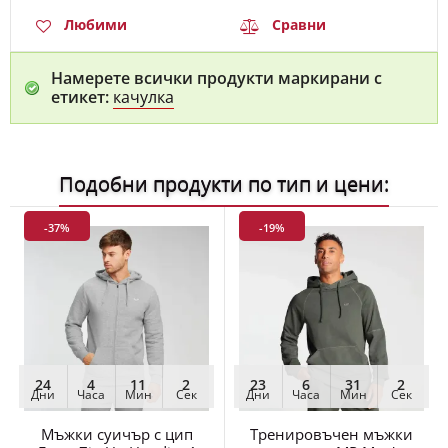
Любими
Сравни
Намерете всички продукти маркирани с
етикет:
качулка
Подобни продукти по тип и цени:
-37%
-19%
24
4
11
1
23
6
31
1
Дни
Часа
Мин
Сек
Дни
Часа
Мин
Сек
Мъжки суичър с цип
Тренировъчен мъжки
Form Zip Up Hoodie, 4
суитшърт MP Men's