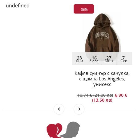
undefined
-36%
23
16
27
7
Дни
Часа
Мин
Сек
Кафяв суичър с качулка,
с щампа Los Angeles,
унисекс
10.74 € (21.00 лв)
6.90 €
(13.50 лв)