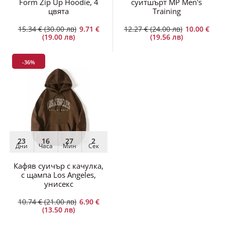
цвята
Training
15.34 € (30.00 лв)
9.71 €
12.27 € (24.00 лв)
10.00 €
(19.00 лв)
(19.56 лв)
-36%
23
16
27
1
Дни
Часа
Мин
Сек
Кафяв суичър с качулка,
с щампа Los Angeles,
унисекс
10.74 € (21.00 лв)
6.90 €
(13.50 лв)