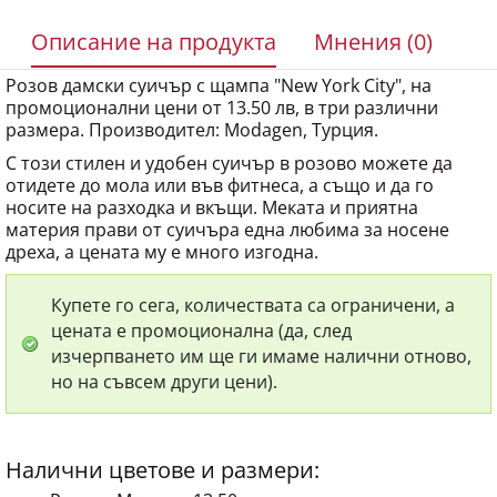
Описание на продукта
Мнения (0)
Розов дамски суичър с щампа "New York City", на
промоционални цени от 13.50 лв, в три различни
размера. Производител: Modagen, Турция.
С този стилен и удобен суичър в розово можете да
отидете до мола или във фитнеса, а също и да го
носите на разходка и вкъщи. Меката и приятна
материя прави от суичъра една любима за носене
дреха, а цената му е много изгодна.
Купете го сега, количествата са ограничени, а
цената е промоционална (да, след
изчерпването им ще ги имаме налични отново,
но на съвсем други цени).
Налични цветове и размери:
Розов - M - цена 13.50 лева.