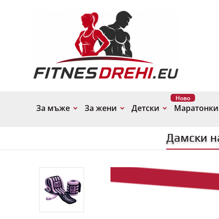
Ново
За мъже
За жени
Детски
Маратонки
Дамски н
-10%