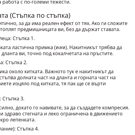
ата (Стъпка по стъпка)
тично, за да има реален ефект от тях. Ако ги сложите
 топлят предмишницата ви, без да държат ставата.
еца: Стъпка 1.
ката ластична примка (คลห). Накитникът трябва да
 дланта ви, точно под кокалчетата на пръстите.
а: Стъпка 2.
ика около китката. Важното тук е накитникът да
стъпва долната част на дланта и горната част на
иете изцяло под китката, тя пак ще се върти
: Стъпка 3.
илно, докато го навивате, за да създадете компресия.
си здраво стегната и леко ограничена в движението
лкро лепенката.
ание): Стъпка 4.
ка, можете да извадите палеца от примката. Тя служи