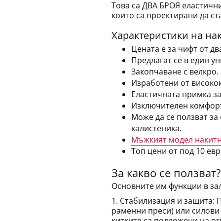
които са проектирани да ст
Характеристики на на
Цената е за чифт от дв
Предлагат се в един у
Закопчаване с велкро.
Изработени от високо
Еластичната примка за
Изключителен комфорт
Може да се ползват за 
калистеника.
Мъжкият модел накитн
Топ цени от под 10 евр
За какво се ползват?
Основните им функции в зал
1. Стабилизация и защита: 
раменни преси) или силови 
китките са подложени на ог