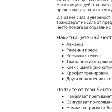
Накитниците действат като
предпазват ставата от конт
2. Повече сила и увереност:
трансферът на сила от пре
често помага за справяне с
Накитниците най-често
Лежанка.
Раменни преси.
Кофички с тежест.
Тласкане и изхвърляне
Клек с щанга (ако китк
Кросфит тренировки.
Други упражнения с го
Ползите от тези бинтов
Намаляват прегъването
Осигуряват по-голяма 
Намаляват риска от бо
Позволяват по-уверена