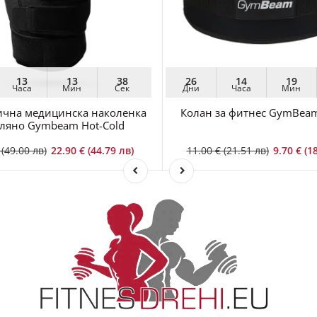
13
13
36
26
14
19
Часа
Мин
Сек
Дни
Часа
Мин
чна медицинска наколенка
Колан за фитнес GymBea
оляно Gymbeam Hot-Cold
 (49.00 лв)
22.90 € (44.79 лв)
11.00 € (21.51 лв)
9.70 € (1