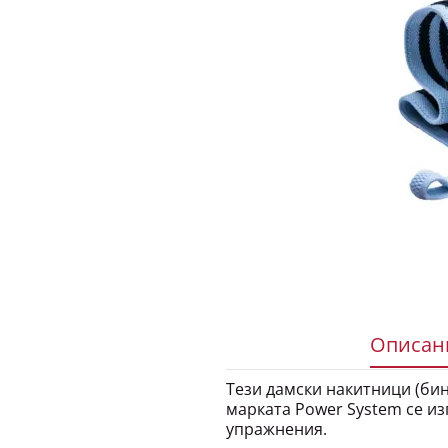
Описани
Тези дамски накитници (бинто
марката Power System се из
упражнения.
Това са ДВА БРОЯ еластични