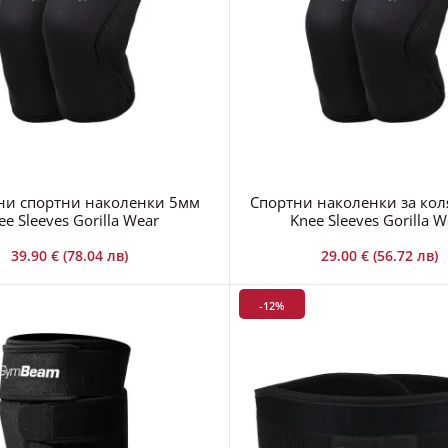
ни спортни наколенки 5мм
Спортни наколенки за ко
ee Sleeves Gorilla Wear
Knee Sleeves Gorilla W
39.90 € (78.04 лв)
29.00 € (56.72 лв)
-12%