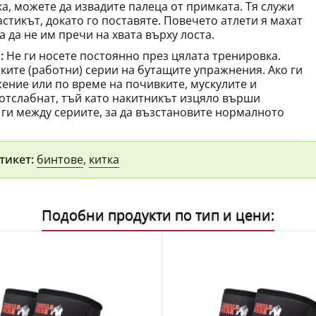
астикът, докато го поставяте. Повечето атлети я махат
а да не им пречи на хвата върху лоста.
:
Не ги носете постоянно през цялата тренировка.
жките (работни) серии на бутащите упражнения. Ако ги
жение или по време на почивките, мускулите и
 отслабнат, тъй като накитникът изцяло върши
 ги между сериите, за да възстановите нормалното
тикет:
бинтове
,
китка
Подобни продукти по тип и цени: