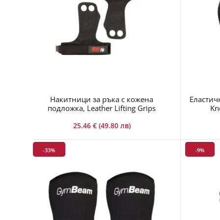
Накитници за ръка с кожена
Еластич
подложка, Leather Lifting Grips
Kn
25.46 € (49.80 лв)
-33%
-9%