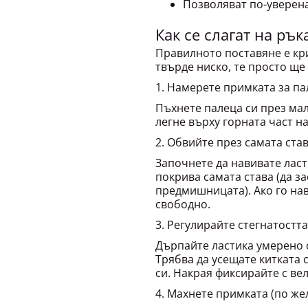
Как се слагат на рък
Правилното поставяне е кри
твърде ниско, те просто ще
1. Намерете примката за пал
Пъхнете палеца си през мал
легне върху горната част на
2. Обвийте през самата став
Започнете да навивате ласт
покрива самата става (да за
предмишницата). Ако го нав
свободно.
3. Регулирайте стегнатостта
Дърпайте ластика умерено с
Трябва да усещате китката 
си. Накрая фиксирайте с ве
4. Махнете примката (по жел
След като стегнете накитни