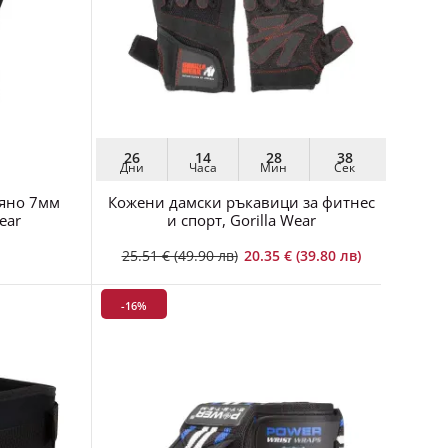
26
14
28
36
Дни
Часа
Мин
Сек
ляно 7мм
Кожени дамски ръкавици за фитнес
Спор
ear
и спорт, Gorilla Wear
25.51 € (49.90 лв)
20.35 € (39.80 лв)
-16%
-1