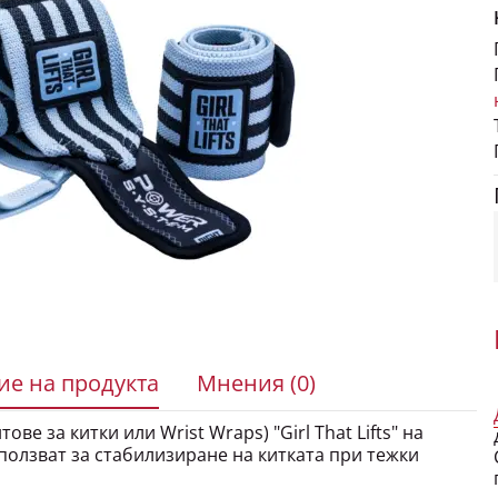
е на продукта
Мнения (0)
ве за китки или Wrist Wraps) "Girl That Lifts" на
ползват за стабилизиране на китката при тежки
 накитници с велкро (лепка) и примка за палеца,