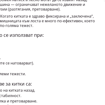
 шина — ограничават нежеланото движение и
узии (разтягания, претоварване).
 Когато китката е здраво фиксирана и „заключена“,
дмишницата към лоста е много по-ефективен, което
 по-голяма тежест.
 се използват при:
.
ите се натоварват).
леми тежести.
е за китки са:
 на китката назад.
стабилност.
лка и претоварване.
 работа с по-големи тежести.