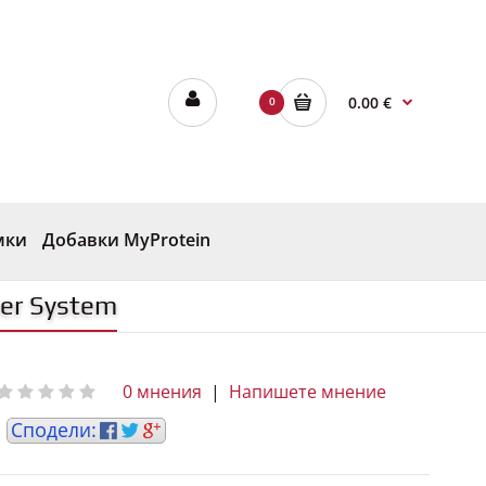
0.00 €
0
мки
Добавки MyProtein
er System
0 мнения
|
Напишете мнение