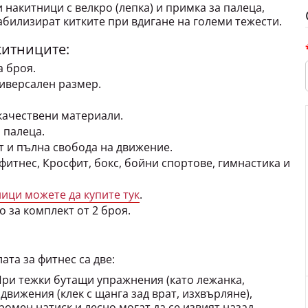
абилизират китките при вдигане на големи тежести.
китниците:
а броя.
ниверсален размер.
качествени материали.
 палеца.
 и пълна свобода на движение.
фитнес, Кросфит, бокс, бойни спортове, гимнастика и
ици можете да купите тук
.
о за комплект от 2 броя.
ата за фитнес са две:
При тежки бутащи упражнения (като лежанка,
движения (клек с щанга зад врат, изхвърляне),
ромен натиск и лесно могат да се извият назад.