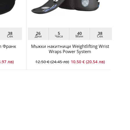
36
26
5
40
36
2
Сек
Дни
Часа
Мин
Сек
Дн
m Франк
Мъжки накитници Weightlifting Wrist
Ко
Wraps Power System
8.97 лв)
12.50 € (24.45 лв)
10.50 € (20.54 лв)
19