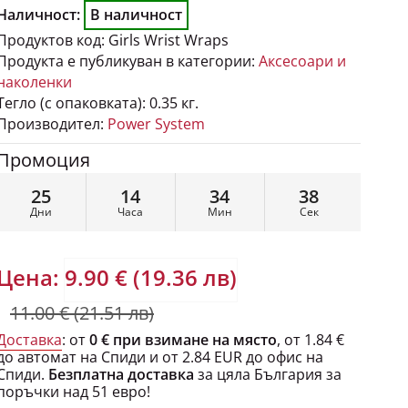
Наличност:
В наличност
Продуктов код:
Girls Wrist Wraps
Продукта е публикуван в категории:
Аксесоари и
наколенки
Тегло (с опаковката):
0.35 кг.
Производител:
Power System
Промоция
25
14
34
36
Дни
Часа
Мин
Сек
Цена:
9.90 € (19.36 лв)
11.00 € (21.51 лв)
Доставка
: от
0 € при взимане на място
, от 1.84 €
до автомат на Спиди и от 2.84 EUR до офис на
Спиди.
Безплатна доставка
за цяла България за
поръчки над 51 евро!