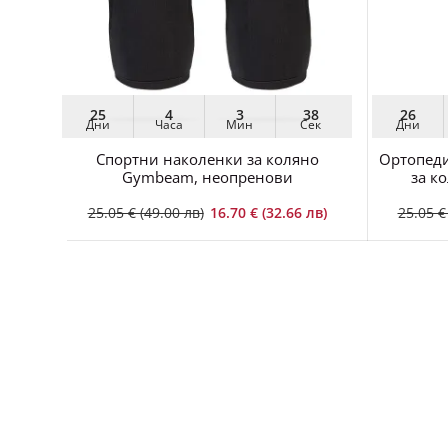
25
4
3
36
26
Дни
Часа
Мин
Сек
Дни
Спортни наколенки за коляно
Ортопеди
Gymbeam, неопренови
за к
25.05 € (49.00 лв)
16.70 € (32.66 лв)
25.05 €