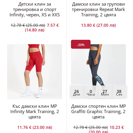
тренировка и спорт
тренировки Repeat Mark
Infinity, черен, XS и XXS
Training, 2 цвята
12.78 € (25.00 лв)
7.57 €
13.80 € (27.00 лв)
(14.80 лв)
-20%
26
0
27
36
Дни
Часа
Мин
Сек
Къс дамски клин MP
Дамски спортен клин MP
Infinity Mark Training, 2
Graffiti Graphic Training, 2
цвята
цвята
11.76 € (23.00 лв)
12.78 € (25.00 лв)
10.23 €
(20.00 лв)