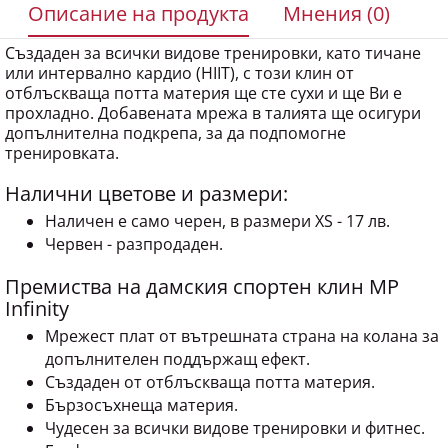
Създаден за всички видове тренировки, като тичане
или интервално кардио (HIIT), с този клин от
отблъскваща потта материя ще сте сухи и ще Ви е
прохладно. Добавената мрежа в талията ще осигури
допълнителна подкрепа, за да подпомогне
тренировката.
Налични цветове и размери:
Наличен е само черен, в размери XS - 17 лв.
Червен - разпродаден.
Премиства на дамския спортен клин MP
Infinity
Мрежест плат от вътрешната страна на колана за
допълнителен поддържащ ефект.
Създаден от отблъскваща потта материя.
Бързосъхнеща материя.
Чудесен за всички видове тренировки и фитнес.
Графична щампа отстрани на крака.