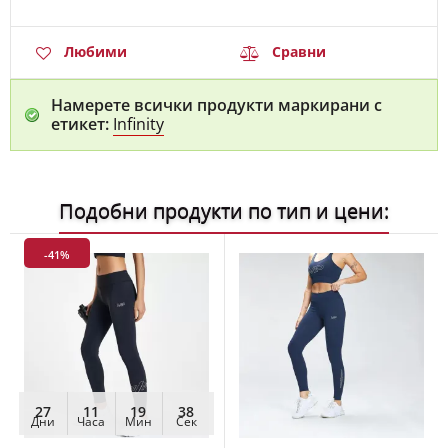
Любими
Сравни
Намерете всички продукти маркирани с
етикет:
Infinity
Подобни продукти по тип и цени:
-41%
27
11
19
36
Дни
Часа
Мин
Сек
Детски клин за
Дамски клин за групови