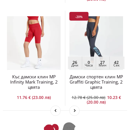
-20%
26
0
27
42
Дни
Часа
Мин
Сек
Къс дамски клин MP
Дамски спортен клин MP
Infinity Mark Training, 2
Graffiti Graphic Training, 2
цвята
цвята
11.76 € (23.00 лв)
12.78 € (25.00 лв)
10.23 €
(20.00 лв)