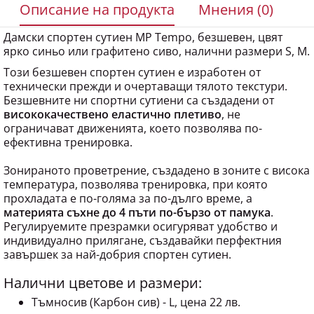
Описание на продукта
Мнения (0)
Дамски спортен сутиен MP Tempo, безшевен, цвят
ярко синьо или графитено сиво, налични размери S, M.
Този безшевен спортен сутиен е изработен от
технически прежди и очертаващи тялото текстури.
Безшевните ни спортни сутиени са създадени от
висококачествено еластично плетиво
, не
ограничават движенията, което позволява по-
ефективна тренировка.
Зонираното проветрение, създадено в зоните с висока
температура, позволява тренировка, при която
прохладата е по-голяма за по-дълго време, а
материята съхне до 4 пъти по-бързо от памука
.
Регулируемите презрамки осигуряват удобство и
индивидуално прилягане, създавайки перфектния
завършек за най-добрия спортен сутиен.
Налични цветове и размери:
Тъмносив (Карбон сив) - L, цена 22 лв.