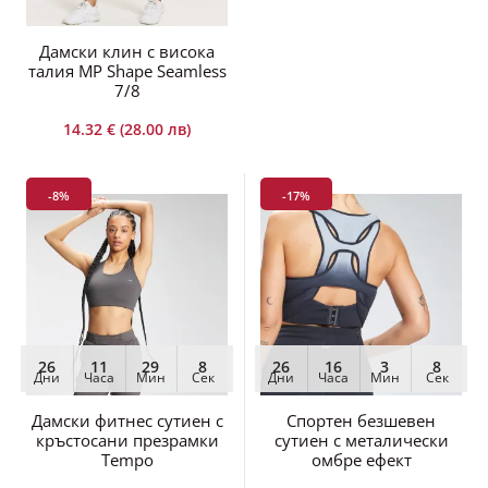
Дамски клин с висока
талия MP Shape Seamless
7/8
14.32 € (28.00 лв)
-8%
-17%
26
11
29
8
26
16
3
8
Дни
Часа
Мин
Сек
Дни
Часа
Мин
Сек
Дамски фитнес сутиен с
Спортен безшевен
кръстосани презрамки
сутиен с металически
Tempo
омбре ефект