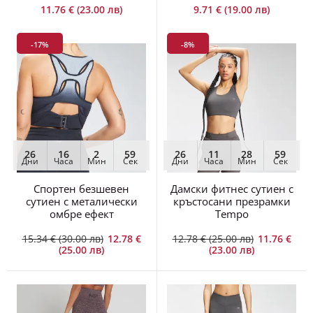
11.76 € (23.00 лв)
9.71 € (19.00 лв)
-17%
-8%
26
16
2
59
26
11
28
59
Дни
Часа
Мин
Сек
Дни
Часа
Мин
Сек
Спортен безшевен
Дамски фитнес сутиен с
сутиен с металически
кръстосани презрамки
омбре ефект
Tempo
15.34 € (30.00 лв)
12.78 €
12.78 € (25.00 лв)
11.76 €
(25.00 лв)
(23.00 лв)