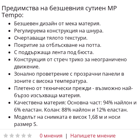
Предимства на безшевния сутиен MP
Tempo:
Безшевен дизайн от мека материя.
Регулируема конструкция на шнура.
Очертаващи тялото текстури.
Покритие за отблъскване на потта.
С поддържаща лента под бюста.
Конструкция от стреч трико за неограничено
движение.
Зонално проветрение с прозрачни панели в
зоните с висока температура.
Плетено от технически прежди - възможно най-
бързо изсъхваща материя.
Качествена материя: Основна част: 94% найлон и
6% еластан. Колан: 88% найлон и 12% еластан.
Моделът на снимката е висок 1,68 м и носи
размер S.
0 мнения
|
Напишете мнение