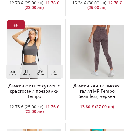
12.78 € (25.00 лв)
11.76 €
15.34 € (30.00 лв)
12.78 €
(23.00 лв)
(25.00 лв)
-8%
26
11
29
8
Дни
Часа
Мин
Сек
Дамски фитнес сутиен с
Дамски клин с висока
кръстосани презрамки
талия MP Tempo
Tempo
Seamless, червен
12.78 € (25.00 лв)
11.76 €
13.80 € (27.00 лв)
(23.00 лв)