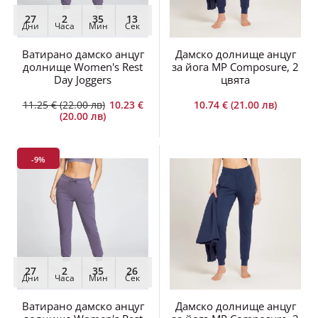
27
2
35
12
Дни
Часа
Мин
Сек
Ватирано дамско анцуг
Дамско долнище анцуг
долнище Women's Rest
за йога MP Composure, 2
Day Joggers
цвята
11.25 € (22.00 лв)
10.23 €
10.74 € (21.00 лв)
(20.00 лв)
-9%
27
2
35
26
Дни
Часа
Мин
Сек
Ватирано дамско анцуг
Дамско долнище анцуг