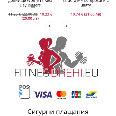
долнище Women's Rest
за йога MP Composure, 2
Day Joggers
цвята
11.25 € (22.00 лв)
10.23 €
10.74 € (21.00 лв)
(20.00 лв)
Сигурни плащания