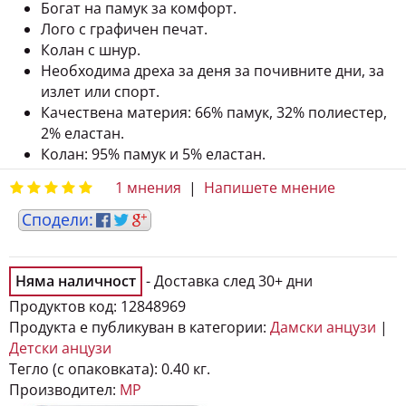
Богат на памук за комфорт.
Лого с графичен печат.
Колан с шнур.
Необходима дреха за деня за почивните дни, за
излет или спорт.
Качествена материя: 66% памук, 32% полиестер,
2% еластан.
Колан: 95% памук и 5% еластан.
1 мнения
|
Напишете мнение
Няма наличност
- Доставка след 30+ дни
Продуктов код:
12848969
Продукта е публикуван в категории:
Дамски анцузи
|
Детски анцузи
Тегло (с опаковката):
0.40 кг.
Производител:
MP