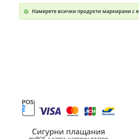
Намерете всички продукти маркирани с е
Сигурни плащания
myPOS, с карта, наложен платеж