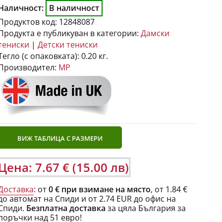
Наличност:
В наличност
Продуктов код:
12848087
Продукта е публикуван в категории:
Дамски
тениски
|
Детски тениски
Тегло (с опаковката):
0.20 кг.
Производител:
MP
ВИЖ ТАБЛИЦА С РАЗМЕРИ
Цена: 7.67 € (15.00 лв)
Доставка
: от
0 € при взимане на място
, от 1.84 €
до автомат на Спиди и от 2.74 EUR до офис на
Спиди.
Безплатна доставка
за цяла България за
поръчки над 51 евро!