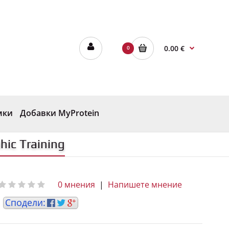
0.00 €
0
мки
Добавки MyProtein
ic Training
0 мнения
|
Напишете мнение