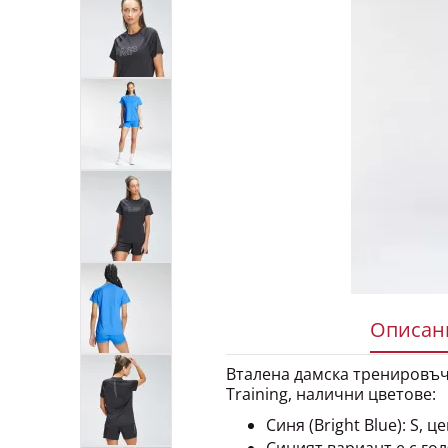
Описани
Вталена дамска тренировъч
Training, налични цветове:
Синя (Bright Blue): S, це