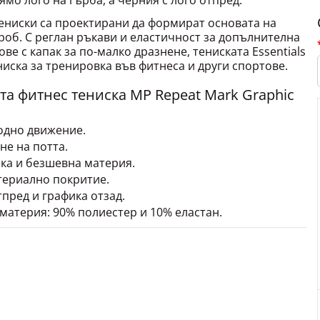
ямо лого на гърба, а черния с лого отпред.
 тениски са проектирани да формират основата на
об. С реглан ръкави и еластичност за допълнителна
е с капак за по-малко дразнене, тениската Essentials
тениска за тренировка във фитнеса и други спортове.
а фитнес тениска MP Repeat Mark Graphic
одно движение.
не на потта.
ка и безшевна материя.
териално покритие.
пред и графика отзад.
материя: 90% полиестер и 10% еластан.