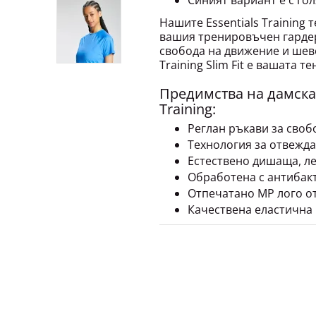
Синият вариант е с гол
Нашите Essentials Training
вашия тренировъчен гардер
свобода на движение и шевов
Training Slim Fit е вашата 
Предимства на дамскат
Training:
Реглан ръкави за своб
Технология за отвежда
Естествено дишаща, ле
Обработена с антибак
Отпечатано MP лого от
Качествена еластична 