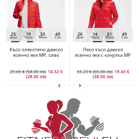
25
19
55
48
26
14
51
48
Дни
Часа
Мин
Сек
Дни
Часа
Мин
Сек
Късо олекотено дамско
Леко късо дамско
есенно яке MP, сиво
есенно яке с качулка MP
29.65 € (58.00 лв)
14.32 €
33.23 € (65.00 лв)
19.43 €
(28.00 лв)
(38.00 лв)