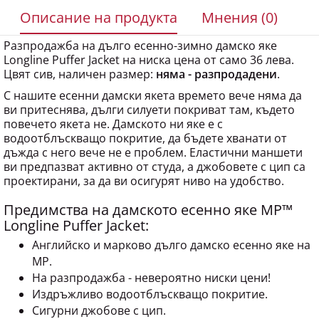
Описание на продукта
Мнения (0)
Разпродажба на дълго есенно-зимно дамско яке
Longline Puffer Jacket на ниска цена от само 36 лева.
Цвят сив, наличен размер:
няма - разпродадени
.
С нашите есенни дамски якета времето вече няма да
ви притеснява, дълги силуети покриват там, където
повечето якета не. Дамското ни яке е с
водоотблъскващо покритие, да бъдете хванати от
дъжда с него вече не е проблем. Еластични маншети
ви предпазват активно от студа, а джобовете с цип са
проектирани, за да ви осигурят ниво на удобство.
Предимства на дамското есенно яке MP™
Longline Puffer Jacket:
Английско и марково дълго дамско есенно яке на
MP.
На разпродажба - невероятно ниски цени!
Издръжливо водоотблъскващо покритие.
Сигурни джобове с цип.