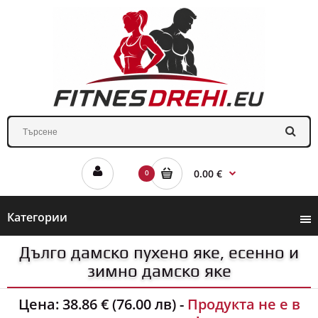
0.00 €
0
Категории
Дълго дамско пухено яке, есенно и
зимно дамско яке
Цена:
38.86 € (76.00 лв)
-
Продукта не е в