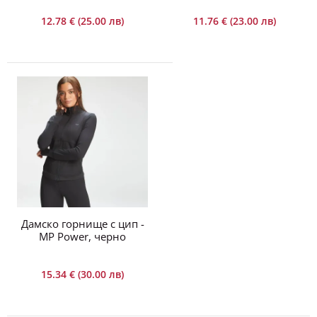
23
0
55
13
12.78 € (25.00 лв)
11.76 € (23.00 лв)
Дни
Часа
Мин
Сек
Дамски спортен сутиен Power Cross Back, 6 цвята
9.71 € (19.00 лв)
12.78 € (25.00 лв)
Power Cross Back е спортен сутиен от висок клас
за интензивни КросФит ..
Дамско горнище с цип -
MP Power, черно
15.34 € (30.00 лв)