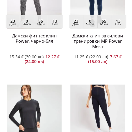
23
0
55
13
23
0
55
13
Дни
Часа
Мин
Сек
Дни
Часа
Мин
Сек
Дамски фитнес клин
Дамски клин за силови
Power, черно-бял
тренировки MP Power
Mesh
15.34 € (30.00 лв)
12.27 €
11.25 € (22.00 лв)
7.67 €
(24.00 лв)
(15.00 лв)
Дамски къс клин с висока талия, 2 цвята
8.69 € (17.00 лв)