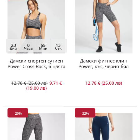
3/4 фитнес клин Power, черно-бял
12.78 € (25.00 лв)
16.36 € (32.00 лв)
23
0
55
13
Дни
Часа
Мин
Сек
Дамски спортен сутиен
Дамски фитнес клин
Power Cross Back, 6 цвята
Power, къс, черно-бял
Искате ли най-доброто? Нашият топ модел на
3/4 дамски фитнес кли..
12.78 € (25.00 лв)
9.71 €
12.78 € (25.00 лв)
(19.00 лв)
-20%
-32%