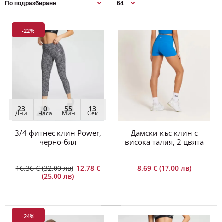
-22%
-22%
23
0
55
13
Дни
Часа
Мин
Сек
3/4 фитнес клин Power,
Дамски къс клин с
черно-бял
висока талия, 2 цвята
16.36 € (32.00 лв)
12.78 €
8.69 € (17.00 лв)
(25.00 лв)
23
0
55
13
-24%
Дни
Часа
Мин
Сек