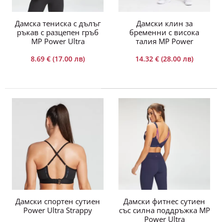
Дамски къс клин (шорти) с висока талия MP -
късите спортни шорти Women..
Дамска тениска с дълъг
Дамски клин за
ръкав с разцепен гръб
бременни с висока
MP Power Ultra
талия MP Power
8.69 € (17.00 лв)
14.32 € (28.00 лв)
-24%
Дамски спортен сутиен
Дамски фитнес сутиен
Power Ultra Strappy
със силна поддръжка MP
Power Ultra