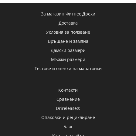
За магазин Фитнес Дрехи
23
0
55
13
Дни
Часа
Мин
Сек
Доставка
Условия за ползване
Връщане и замяна
Дамски фитнес клин Power, черно-бял
Дамски размери
12.27 € (24.00 лв)
15.34 € (30.00 лв)
Мъжки размери
Тестове и оценки на маратонки
Контакти
Серията Power е нашият топ модел на дамски
бързосъхнещ клин с ви..
Сравнение
Drirelease®
Опаковки и рециклиране
-32%
Блог
Карта на сайта