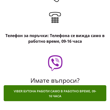
Серията Power е дамски бързосъхнещ клин с
висока талия. Искате л..
Телефон за поръчки: Телефона се вижда само в
-20%
работно време, 09-16 часа
Имате въпроси?
VIBER БУТОНА РАБОТИ САМО В РАБОТНО ВРЕМЕ, 09-
16 ЧАСА